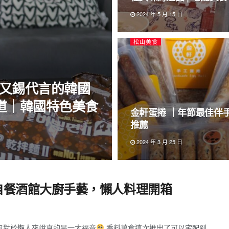
2024 年 5 月 15 日
松山美食
邊又錫代言的韓國
味道｜韓國特色美食
金軒蛋捲 ｜年節最佳伴
推薦
2024 年 3 月 25 日
自餐酒館大廚手藝，懶人料理開箱
包對於懶人來說真的是一大福音
香料菓食這次推出了可以宅配到