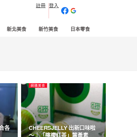
註冊
登入
新北美食
新竹美食
日本零食
網購美食
集合各
CHEERSJELLY 出新口味啦
～｜「檸檬紅茶」葉黃素