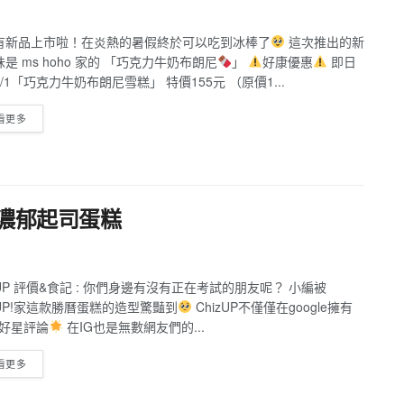
有新品上市啦！在炎熱的暑假終於可以吃到冰棒了
這次推出的新
是 ms hoho 家的 「巧克力牛奶布朗尼
」
好康優惠
即日
/1「巧克力牛奶布朗尼雪糕」 特價155元 （原價1...
看更多
、濃郁起司蛋糕
zUP 評價&食記 : 你們身邊有沒有正在考試的朋友呢？ 小編被
zUP!家這款勝曆蛋糕的造型驚豔到
ChizUP不僅僅在google擁有
顆好星評論
在IG也是無數網友們的...
看更多