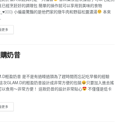
且已經烹飪好的調理包 簡單的操作就可以享用到美味的食物
♥
‿
♥
๑⃙⃘) 小編最驚豔的是他們家的燉牛肉和野菇松露濃湯
本來
.
看更多
網購奶昔
AM.D輕盈奶昔 是不是有過睡過頭為了趕時間而忘記吃早餐的經驗
 這次GLAM.D的輕盈奶昔設計成非常方便的包裝
只要加入進去搖
可以食用～非常方便！ 這款奶昔的設計非常貼心
不僅僅是低卡
看更多