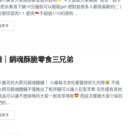
要把水煮滾下鍋15分鐘就可以輕鬆get 絕對是很多人都很喜歡的( ¨̮ )
堅持菜肉1:1 肥肉
不超過1/10的原則 ...
看更多
辣｜銷魂酥脆零食三兄弟
半邊天的大師兄銷魂麵舖！ 小編每次去吃都要排好久的隊
不過
大師兄銷魂麵舖不僅推出了乾拌麵可以讓人在家烹煮 另外還有其他
商品可以讓不想排隊的大家一起來享用啦
而這次要跟大家介紹的
的...
看更多