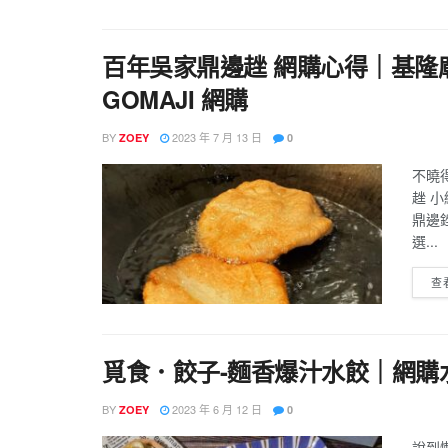
百年吳家鼎邊趖 網購心得｜基隆
GOMAJI 網購
BY
2023 年 7 月 13 日
ZOEY
0
不曉
趖 
鼎邊
選...
查
覓食．餃子-麵香爆汁水餃｜網購
BY
2023 年 6 月 12 日
ZOEY
0
說到