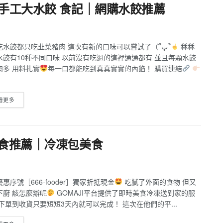
爆餡手工大水餃 食記｜網購水餃推薦
平常吃水餃都只吃韭菜豬肉 這次有新的口味可以嘗試了（՞ټ՞
秝秝
水餃有10種不同口味 以前沒有吃過的這裡通通都有 並且每顆水餃
肉多 用料扎實
每一口都能吃到真真實實的內餡！ 購買連結
看更多
購美食推薦｜冷凍包美食
惠序號［666-fooder］獨家折抵現金
吃膩了外面的食物 但又
下廚 該怎麼辦呢
GOMAJI平台提供了即時美食冷凍送到家的服
從下單到收貨只要短短3天內就可以完成！ 這次在他們的平...