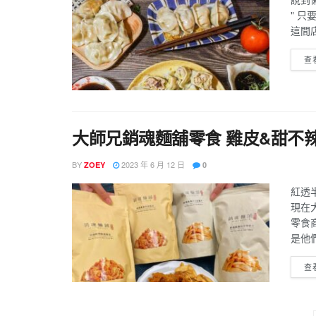
" 只
這間店
查
大師兄銷魂麵舖零食 雞皮&甜不
BY
2023 年 6 月 12 日
ZOEY
0
紅透
現在
零食
是他們
查