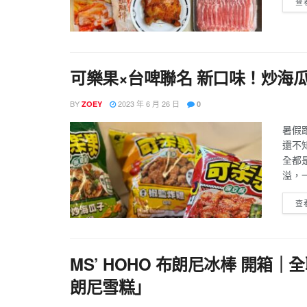
查
可樂果×台啤聯名 新口味！炒海
BY
2023 年 6 月 26 日
ZOEY
0
暑假
還不
全都
溢，一
查
MS’ HOHO 布朗尼冰棒 開箱
朗尼雪糕」