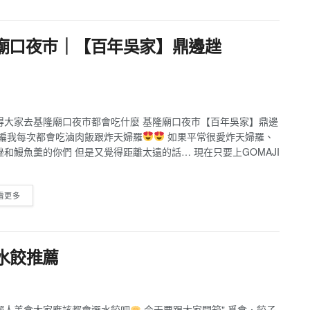
廟口夜巿｜【百年吳家】鼎邊趖
得大家去基隆廟口夜市都會吃什麼 基隆廟口夜巿【百年吳家】鼎邊
小編我每次都會吃滷肉飯跟炸天婦羅
如果平常很愛炸天婦羅、
銼和鰻魚羹的你們 但是又覺得距離太遠的話… 現在只要上GOMAJI
看更多
水餃推薦
懶人美食大家應該都會選水餃吧
今天要跟大家開箱" 覓食．餃子