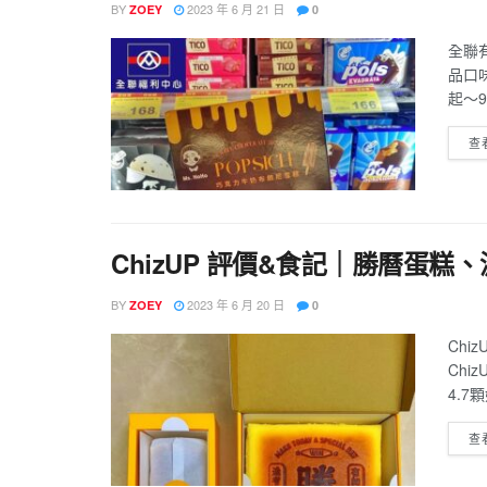
BY
2023 年 6 月 21 日
ZOEY
0
全聯
品口味
起～9
查
ChizUP 評價&食記｜勝曆蛋糕
BY
2023 年 6 月 20 日
ZOEY
0
Chi
Chi
4.7
查