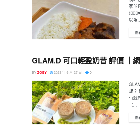
家並
(๑⃙⃘
以為..
查
GLAM.D 可口輕盈奶昔 評價 ｜
BY
2023 年 6 月 27 日
ZOEY
0
GL
呢？
勻就
（...
查