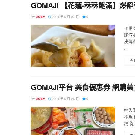
GOMAJI 【花蓮-秝秝飽滿】
BY
2023 年 6 月 27 日
ZOEY
0
飽滿
皮薄
...
查
GOMAJI平台 美食優惠券 網
BY
2023 年 6 月 26 日
ZOEY
0
輸入優
不想
務 