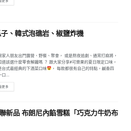
看更多
瓜子、韓式泡礁岩、椒鹽炸機
跟家人朋友出門露營、野餐、聚會， 或是熬夜追劇、通宵打麻將，
知道該選什麼零食解饞嗎 ？ 跟大家分享#可樂果的夏日限定口味，
是台式最經典的下酒菜口味
， 每款都很有自己的特點，鹹香四
口...
看更多
｜全聯新品 布朗尼內餡雪糕「巧克力牛奶布