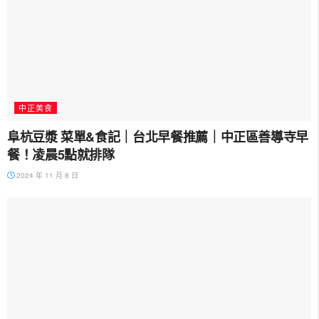
中正美食
阜杭豆漿 菜單&食記｜台北早餐推薦｜中正區善導寺早
餐！凌晨5點就排隊
2024 年 11 月 8 日