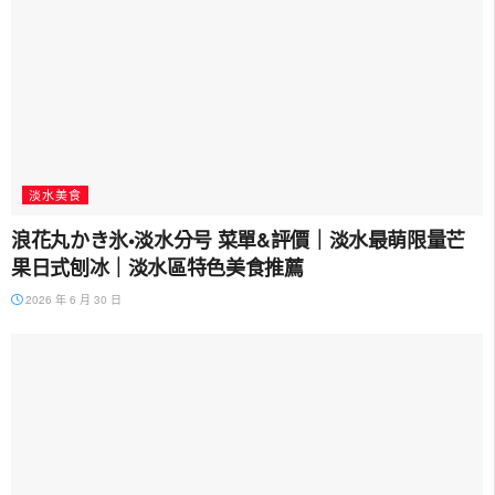
淡水美食
浪花丸かき氷•淡水分号 菜單&評價｜淡水最萌限量芒
果日式刨冰｜淡水區特色美食推薦
2026 年 6 月 30 日