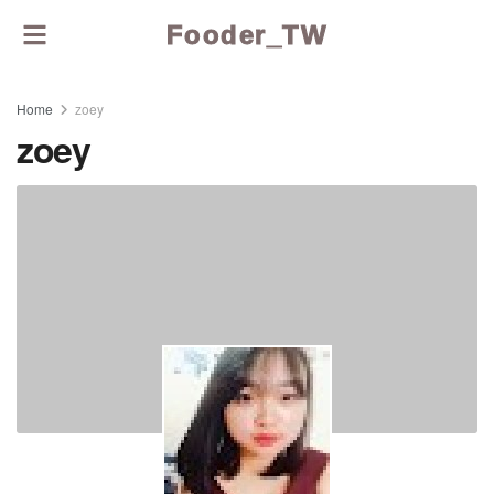
Fooder_TW
Home
zoey
zoey