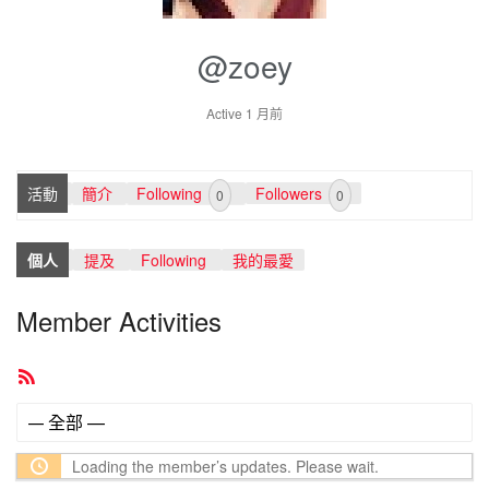
@zoey
Active 1 月前
活動
簡介
Following
Followers
0
0
個人
提及
Following
我的最愛
Member Activities
RSS
Feed
顯
示：
Loading the member’s updates. Please wait.