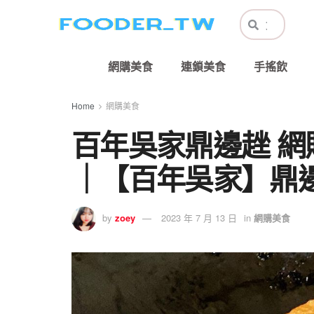
網購美食
連鎖美食
手搖飲
Home
網購美食
百年吳家鼎邊趖 
｜【百年吳家】鼎邊趖
by
zoey
2023 年 7 月 13 日
in
網購美食