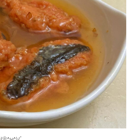
^ω^)ﾉﾞ