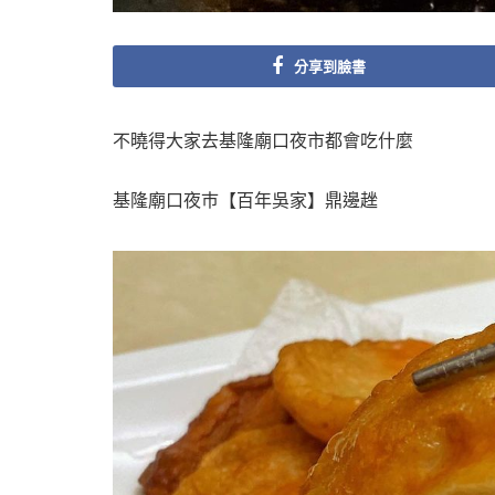
分享到臉書
不曉得大家去基隆廟口夜市都會吃什麼
基隆廟口夜巿【百年吳家】鼎邊趖