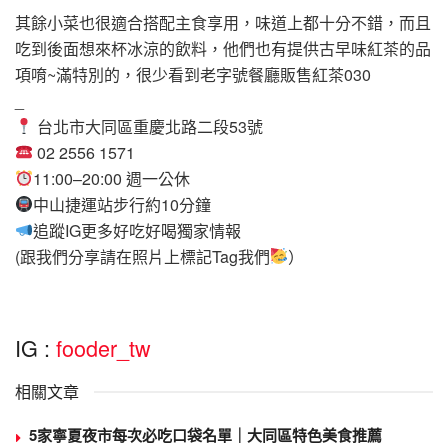
其餘小菜也很適合搭配主食享用，味道上都十分不錯，而且
吃到後面想來杯冰涼的飲料，他們也有提供古早味紅茶的品
項唷~滿特別的，很少看到老字號餐廳販售紅茶030
_
台北市大同區重慶北路二段53號
02 2556 1571
11:00–20:00 週一公休
中山捷運站步行約10分鐘
追蹤IG更多好吃好喝獨家情報
(跟我們分享請在照片上標記Tag我們
）
IG :
fooder_tw
相關文章
5家寧夏夜市每次必吃口袋名單｜大同區特色美食推薦