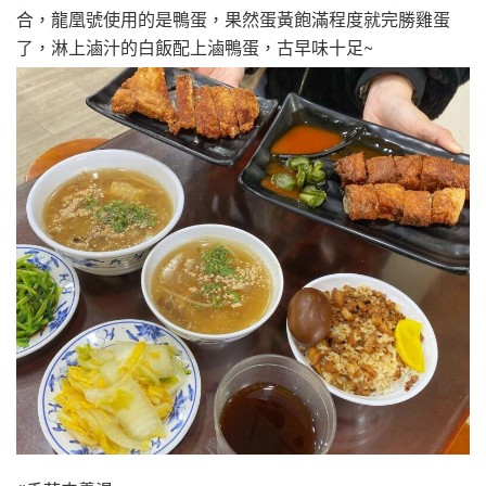
合，龍凰號使用的是鴨蛋，果然蛋黃飽滿程度就完勝雞蛋
了，淋上滷汁的白飯配上滷鴨蛋，古早味十足~