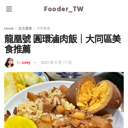
Fooder_TW
Home
台北美食
大同美食
龍凰號 圓環滷肉飯｜大同區美
食推薦
by
zoey
2023 年 5 月 17 日