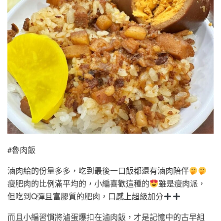
#魯肉飯
滷肉給的份量多多，吃到最後一口飯都還有滷肉陪伴
瘦肥肉的比例滿平均的，小編喜歡這種的
雖是瘦肉派，
但吃到Q彈且富膠質的肥肉，口感上超級加分
而且小編習慣將滷蛋爆扣在滷肉飯，才是記憶中的古早組