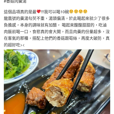
#香菇肉羹湯
這個品項真的是最
!!!我可以喝10碗
龍凰號的羹湯勾芡不重，湯頭偏清，於此喝起來就少了很多
負擔感，本身的調味就有加醋， 喝起來酸酸甜甜的，吃滷
肉飯前喝一口，食慾真的會大開，而且肉羹的份量超多，沒
在客氣的那種，搭配上他們的香菇跟筍絲，再度大破防，真
的超好吃><