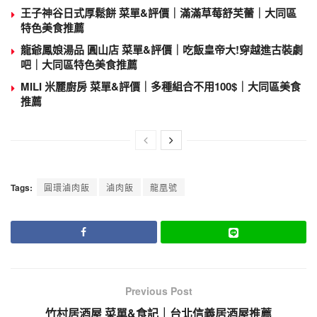
王子神谷日式厚鬆餅 菜單&評價｜滿滿草莓舒芙蕾｜大同區
特色美食推薦
龍爺鳳娘湯品 圓山店 菜單&評價｜吃飯皇帝大!穿越進古裝劇
吧｜大同區特色美食推薦
MILI 米麗廚房 菜單&評價｜多種組合不用100$｜大同區美食
推薦
Tags:
圓環滷肉飯
滷肉飯
龍凰號
Previous Post
竹村居酒屋 菜單&食記｜台北信義居酒屋推薦