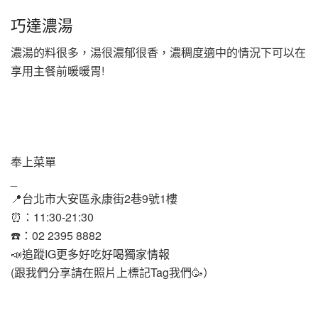
巧達濃湯
濃湯的料很多，湯很濃郁很香，濃稠度適中的情況下可以在
享用主餐前暖暖胃!
奉上菜單
_
📍台北市大安區永康街2巷9號1樓
⏰：11:30-21:30
☎️：02 2395 8882
📣追蹤IG更多好吃好喝獨家情報
(跟我們分享請在照片上標記Tag我們🥳）