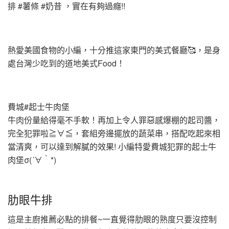
排 #薯條 #奶昔 ，實在有夠過癮!!
熱愛美國食物的小編，十分推這家東門的美式餐廳🥰，是身
處台灣少吃到的道地美式Food！
費城#起士牛肉堡
牛肉份量給得毫不手軟！再加上令人罪惡感爆棚的起司醬，
完全犯罪啦≧∀≦，套組旁邊擺放的蔬菜串，搭配吃起來相
當清爽，可以達到解膩的效果! 小編特愛費城犯罪的起士牛
肉堡σ(´∀｀*)
肋眼牛排
這是主廚推薦必點的排餐~一直覺得肋眼的熟度只要沒控制