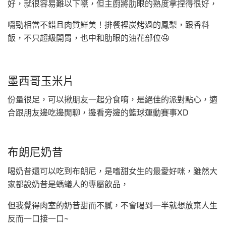
好，就很容易難以下嚥，但主廚將肋眼的熟度拿捏得很好，
嚼勁相當不錯且肉質鮮美！排餐裡炭烤過的鳳梨，跟香料
飯，不只超級開胃，也中和肋眼的油花部位🤤
墨西哥玉米片
份量很足，可以揪朋友一起分食唷，是絕佳的派對點心，適
合跟朋友邊吃邊閒聊，邊看旁邊的籃球運動賽事XD
布朗尼奶昔
喝奶昔還可以吃到布朗尼，是嗜甜女生的最愛好咪，雖然大
家都說奶昔是螞蟻人的專屬飲品，
但我覺得肉室的奶昔甜而不膩，不會喝到一半就想放棄人生
反而一口接一口~