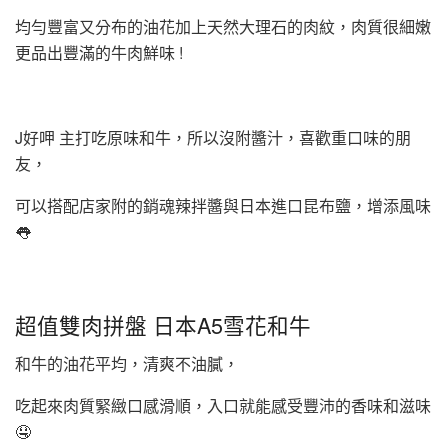
均勻豐富又分布的油花加上天然大理石的肉紋，肉質很細嫩
更品出豐滿的牛肉鮮味 !
J好呷 主打吃原味和牛，所以沒附醬汁，喜歡重口味的朋
友，
可以搭配店家附的銷魂辣拌醬與日本進口昆布鹽，增添風味
👅
超值雙肉拼盤 日本A5雪花和牛
和牛的油花平均，清爽不油膩，
吃起來肉質緊緻口感滑順，入口就能感受豐沛的香味和滋味
🤤