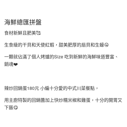
海鮮總匯拼盤
食材新鮮且肥美🥰
生食級的干貝和天使紅蝦，甜美肥厚的扇貝和生蠔🤤
一顆就佔滿了個人烤爐的Size 吃到新鮮的海鮮味道豐富、
銷魂❤️
辣炒回鍋蛋180元 小編十分愛的中式川菜餐點，
用主廚特製的回鍋醬加上快炒糯米椒和雞蛋，十分的開胃又
下飯😋