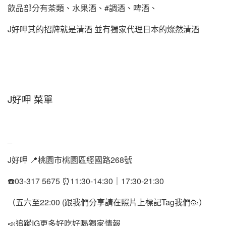
飲品部分有茶類、水果酒、#調酒、啤酒、
J好呷其的招牌就是清酒 並有獨家代理日本的燦然清酒
J好呷 菜單
_
J好呷 📍桃園市桃園區經國路268號
☎️03-317 5675 ⏰11:30-14:30｜17:30-21:30
（五六至22:00 (跟我們分享請在照片上標記Tag我們🥳）
📣追蹤IG更多好吃好喝獨家情報