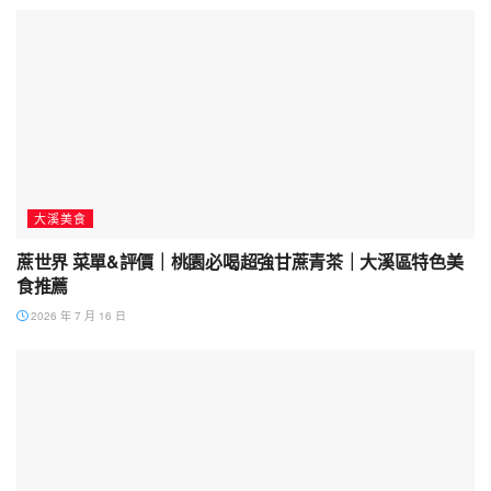
大溪美食
蔗世界 菜單&評價｜桃園必喝超強甘蔗青茶｜大溪區特色美
食推薦
2026 年 7 月 16 日