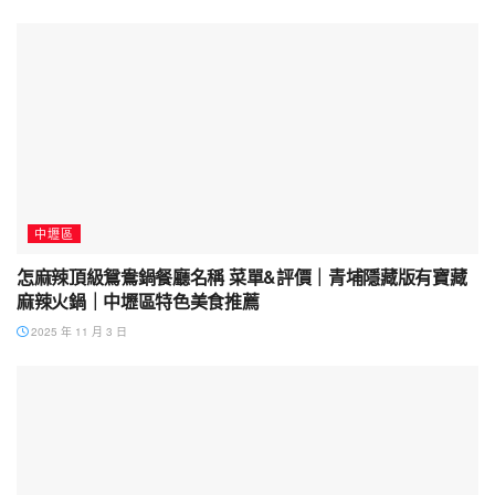
中壢區
怎麻辣頂級鴛鴦鍋餐廳名稱 菜單&評價｜青埔隱藏版有寶藏
麻辣火鍋｜中壢區特色美食推薦
2025 年 11 月 3 日