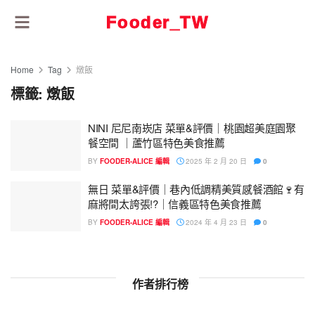
Fooder_TW
Home
Tag
燉飯
標籤:
燉飯
NINI 尼尼南崁店 菜單&評價｜桃園超美庭園聚
餐空間 ｜蘆竹區特色美食推薦
BY
FOODER-ALICE 編輯
2025 年 2 月 20 日
0
無日 菜單&評價｜巷內低調精美質感餐酒館🍷有
麻將間太誇張!?｜信義區特色美食推薦
BY
FOODER-ALICE 編輯
2024 年 4 月 23 日
0
作者排行榜