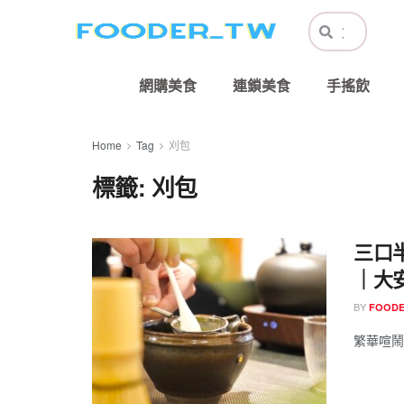
網購美食
連鎖美食
手搖飲
Home
Tag
刈包
標籤:
刈包
三口
｜大
BY
FOODE
繁華喧鬧