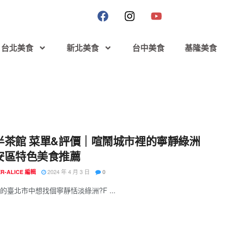
台北美食
新北美食
台中美食
基隆美食
半茶館 菜單&評價｜喧鬧城市裡的寧靜綠洲
安區特色美食推薦
2024 年 4 月 3 日
R-ALICE 編輯
0
的臺北市中想找個寧靜恬淡綠洲?F ...