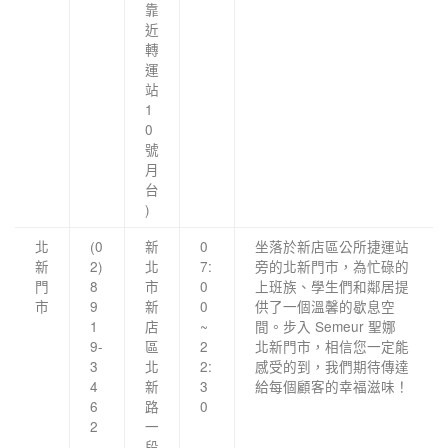
靠
近
轉
運
站
1
0
號
月
台
)
北
(0
新
0
坐落於新店區公所捷運站
新
2)
北
7:
旁的北新門市，為忙碌的
門
8
市
0
上班族、學生們和鄰居提
市
9
新
0
供了一個溫馨的歇息空
1
店
~
間。步入 Semeur 聖娜
9-
區
2
北新門市，相信您一定能
3
北
2:
感受的到，我們期待傳達
4
新
3
給每個顧客的幸福滋味！
6
路
0
2
一
段