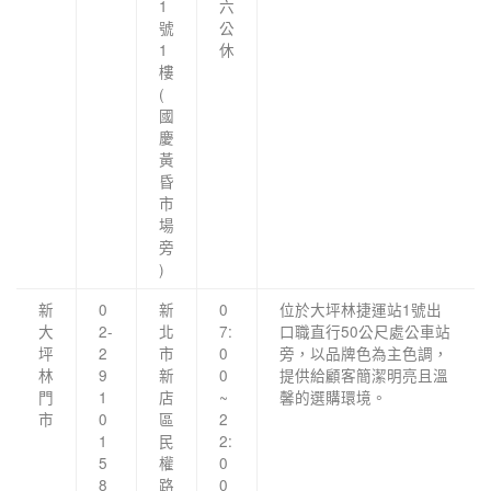
1
六
號
公
1
休
樓
(
國
慶
黃
昏
市
場
旁
)
新
0
新
0
位於大坪林捷運站1號出
大
2-
北
7:
口職直行50公尺處公車站
坪
2
市
0
旁，以品牌色為主色調，
林
9
新
0
提供給顧客簡潔明亮且溫
門
1
店
~
馨的選購環境。
市
0
區
2
1
民
2:
5
權
0
8
路
0