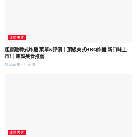
連鎖美食
起家雞韓式炸雞 菜單&評價｜頂級美式BBQ炸雞 新口味上
市!｜連鎖美食推薦
2025 年 4 月 10 日
連鎖美食