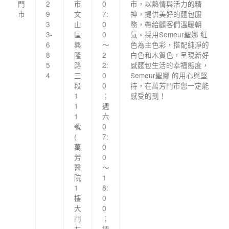
門
2
市
0
市，以熱情與活力的精
市
9
文
7:
神，提供美好的麵包服
3
山
0
務，帶給顧客們溫暖朝
3-
區
0
氣。採用Semeur聖娜 紅
6
興
～
色為主色彩，搭配純淨的
8
隆
2
白色和木質色，呈現新好
5
路
2:
感麵包生活的幸福態度，
4
三
0
Semeur聖娜 的用心與堅
段
0
持，在萬芳門市您一定能
1
；
感受的到！
1
週
1
六
號
0
(
7:
萬
0
芳
0
醫
～
院
1
1
8:
樓
0
大
0
門
；
左
週