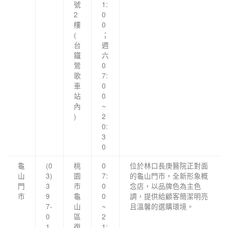
號
1:
2
0
樓
0
(
；
台
週
鐵
六
鶯
0
歌
7:
車
0
站
0
內
~
)
2
0:
3
0
龜
(0
桃
0
位於林口長庚醫院正對面
山
3)
園
7:
的龜山門市，全新形象概
門
3
市
0
念店，以品牌色為主色
市
9
龜
0
調，提供給顧客簡潔明亮
7-
山
~
且溫馨的選購環境。
0
區
2
1
復
1: