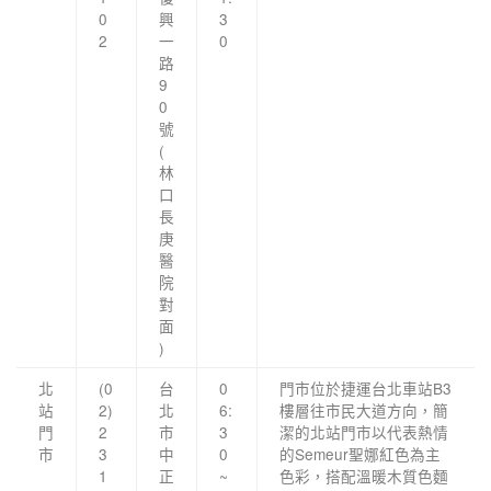
0
興
3
2
一
0
路
9
0
號
(
林
口
長
庚
醫
院
對
面
)
北
(0
台
0
門市位於捷運台北車站B3
站
2)
北
6:
樓層往市民大道方向，簡
門
2
市
3
潔的北站門市以代表熱情
市
3
中
0
的Semeur聖娜紅色為主
1
正
~
色彩，搭配溫暖木質色麵