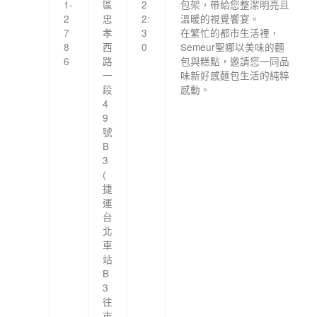
1-
區
2
包架，帶給您整潔明亮且
2
忠
2:
溫暖的視覺饗宴。
7
孝
3
在繁忙的都市生活裡，
8
西
0
Semeur聖娜以美味的麵
6
路
包與糕點，邀請您一同品
一
味新好感麵包生活的純粹
段
感動。
4
9
號
B
3
(
捷
運
台
北
車
站
B
3
往
市