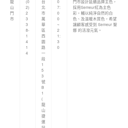
龍
(0
台
0
門市設計延續品牌主色，
山
2)
北
7:
採用Semeur紅為主色
門
2
市
0
彩，輔以純淨自然的白
市
3
萬
0
色、及溫暖木質色，希望
3
華
~
讓顧客感受到 Semeur 聖
8-
區
2
娜 的活潑元氣。
1
西
1:
4
園
3
1
路
0
4
一
段
1
5
3
號
B
1
(
龍
山
捷
運
站