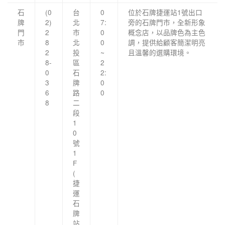
石
(0
台
0
位於石牌捷運站1號出口
牌
2)
北
7:
旁的石牌門市，全新形象
門
2
市
0
概念店，以品牌色為主色
市
8
北
0
調，提供給顧客簡潔明亮
2
投
~
且溫馨的選購環境。
8-
區
2
0
石
2:
3
牌
0
6
路
0
8
二
段
1
0
號
1
F
(
捷
運
石
牌
站