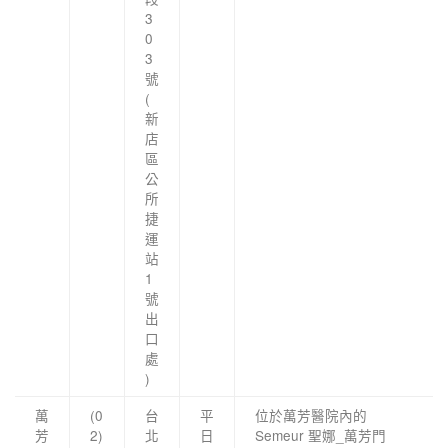
3
0
3
號
(
新
店
區
公
所
捷
運
站
1
號
出
口
處
)
萬
(0
台
平
位於萬芳醫院內的
芳
2)
北
日
Semeur 聖娜_萬芳門