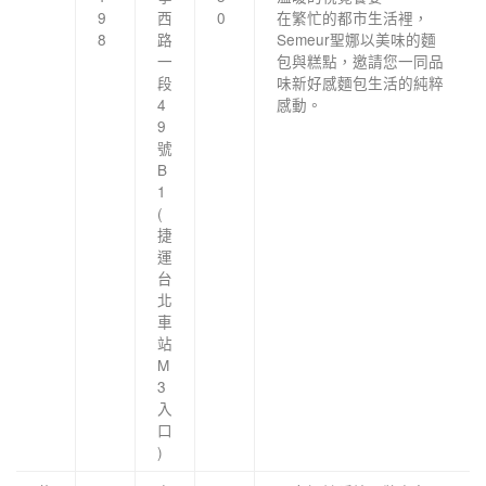
9
西
0
在繁忙的都市生活裡，
8
路
Semeur聖娜以美味的麵
一
包與糕點，邀請您一同品
段
味新好感麵包生活的純粹
4
感動。
9
號
B
1
(
捷
運
台
北
車
站
M
3
入
口
)