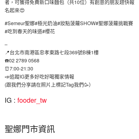
者，可獲得免費新口味麵包（共10位）有創意的朋友趕快報
名起來😍
#Semeur聖娜#極光奶油#妝點菠蘿SHOW#聖娜菠蘿挑戰賽
#吃到春天的味道#櫻花
–
📍台北市南港區忠孝東路七段369號B棟1樓
☎️02 2789 0568
⏰7:00-21:30
📣追蹤IG更多好吃好喝獨家情報
(跟我們分享請在照片上標記Tag我們🥳）
IG :
fooder_tw
聖娜門市資訊