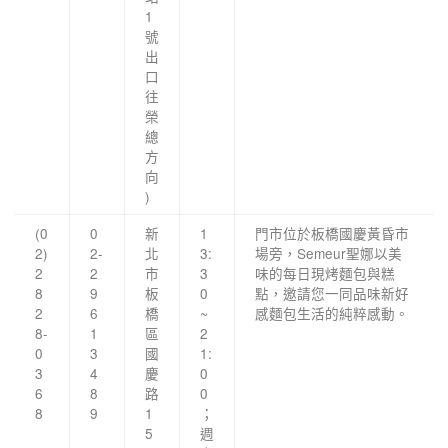
1
號
出
口
往
榮
總
方
向
)
(0
0
新
1
門市位於板橋國慶黃昏市
2)
2-
北
3:
場旁，Semeur聖娜以美
2
2
市
3
味的每日現烤麵包與糕
8
9
板
0
點，邀請您一同品味新好
2
6
橋
~
感麵包生活的純粹感動。
8-
1
區
2
0
3
國
1:
3
4
慶
0
6
8
路
0
8
9
1
；
5
週