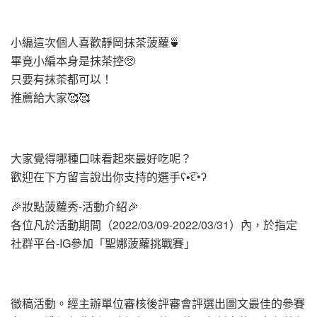
小編這次個人喜歡靜岡抹茶菠蘿🍵
畢竟小編本身是抹茶控🥺
只要有抹茶都可以！
推薦給大家🥰🥰
大家覺得哪種口味看起來最好吃呢？
歡迎在下方留言說出你支持的選手ʕ•͡દ•ʔ
🎉妝點菠蘿秀-活動介紹🎉
各位凡於活動期間（2022/03/09-2022/03/31）內，於指定
社群平台-IG參加「聖娜菠蘿挑戰賽」
徵稿活動。經主辦單位審核後評審會評選出圖文最佳的參賽