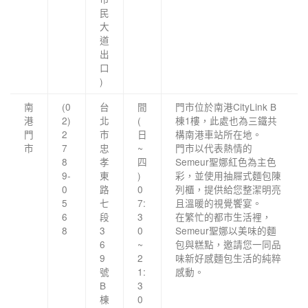
民
大
道
出
口
)
南
(0
台
間
門市位於南港CityLink B
港
2)
北
(
棟1樓，此處也為三鐵共
門
2
市
日
構南港車站所在地。
市
7
忠
~
門市以代表熱情的
8
孝
四
Semeur聖娜紅色為主色
9-
東
)
彩，並使用抽屜式麵包陳
0
路
0
列櫃，提供給您整潔明亮
5
七
7:
且溫暖的視覺饗宴。
6
段
3
在繁忙的都市生活裡，
8
3
0
Semeur聖娜以美味的麵
6
~
包與糕點，邀請您一同品
9
2
味新好感麵包生活的純粹
號
1:
感動。
B
3
棟
0