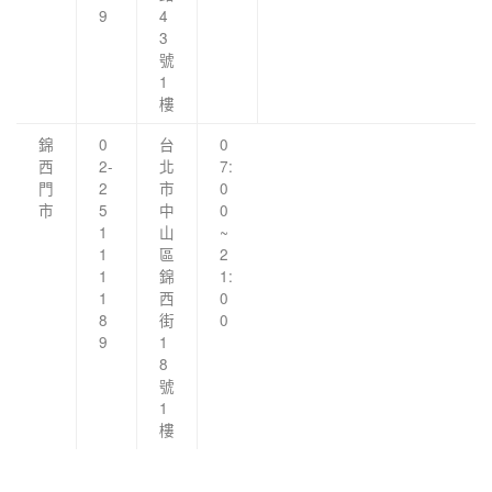
9
4
3
號
1
樓
錦
0
台
0
西
2-
北
7:
門
2
市
0
市
5
中
0
1
山
~
1
區
2
1
錦
1:
1
西
0
8
街
0
9
1
8
號
1
樓