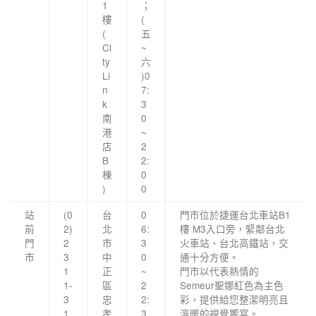
1
；
樓
(
(
五
Ci
~
ty
六
Li
)0
n
7:
k
3
南
0
港
~
店
2
B
2:
棟
0
)
0
站
(0
台
0
門市位於捷運台北車站B1
前
2)
北
6:
樓 M3入口旁，緊鄰台北
門
2
市
3
火車站、台北高鐵站，交
市
3
中
0
通十分方便。
1
正
~
門市以代表熱情的
1-
區
2
Semeur聖娜紅色為主色
3
忠
2:
彩，提供給您整潔明亮且
1
孝
3
溫暖的視覺饗宴。