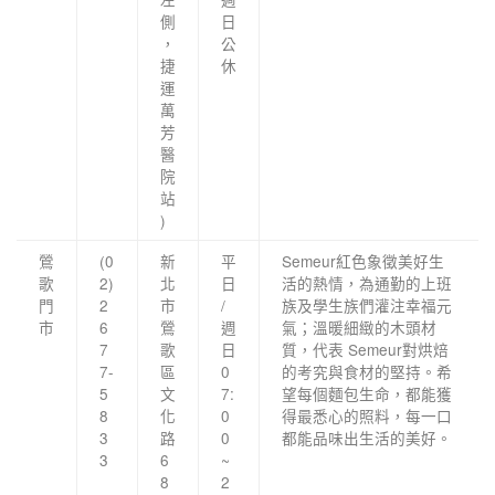
側
日
，
公
捷
休
運
萬
芳
醫
院
站
)
鶯
(0
新
平
Semeur紅色象徵美好生
歌
2)
北
日
活的熱情，為通勤的上班
門
2
市
/
族及學生族們灌注幸福元
市
6
鶯
週
氣；溫暖細緻的木頭材
7
歌
日
質，代表 Semeur對烘焙
7-
區
0
的考究與食材的堅持。希
5
文
7:
望每個麵包生命，都能獲
8
化
0
得最悉心的照料，每一口
3
路
0
都能品味出生活的美好。
3
6
~
8
2