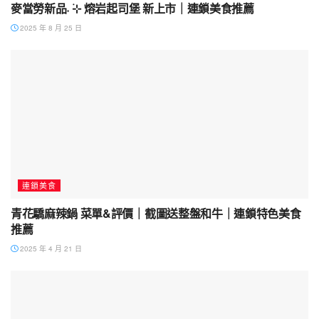
麥當勞新品˖ ࣪⊹ 熔岩起司堡 新上市｜連鎖美食推薦
2025 年 8 月 25 日
連鎖美食
青花驕麻辣鍋 菜單&評價｜截圖送整盤和牛｜連鎖特色美食
推薦
2025 年 4 月 21 日