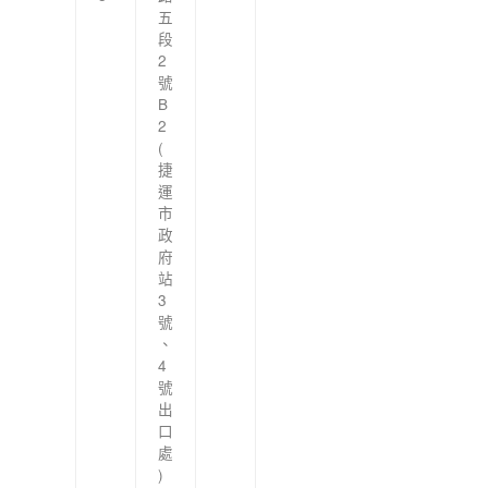
五
段
2
號
B
2
(
捷
運
市
政
府
站
3
號
、
4
號
出
口
處
)