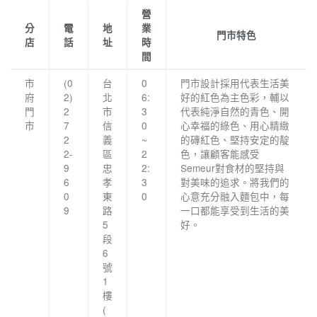
營
分
電
地
業
門市特色
店
話
址
時
間
市
(0
台
0
門市設計採用代表生活美
府
2)
北
6:
好的紅色為主色彩，輔以
門
2
市
3
代表純淨自然的青色、開
市
7
信
0
心幸福的綠色、用心精緻
2
義
~
的磚紅色、堅持安定的靛
2-
區
2
色，讓顧客能感受
9
忠
2:
Semeur對食材的堅持與
6
孝
3
對美味的追求。將我們的
0
東
0
心意充分融入麵包中，每
9
路
一口都能享受到生活的美
5
好。
段
6
號
1
樓
(