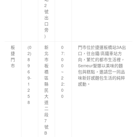
2
號
出
口
旁
)
板
(0
新
0
門市位於捷運板橋站3A出
捷
2)
北
7:
口，往台鐵/高鐵車站方
門
8
巿
0
向，繁忙的都市生活裡，
市
9
板
0
Semeur聖娜以美味的麵
6
橋
~
包與糕點，邀請您一同品
9-
區
2
味新好感麵包生活的純粹
1
縣
2:
感動。
2
民
0
5
大
0
8
道
二
段
7
號
B