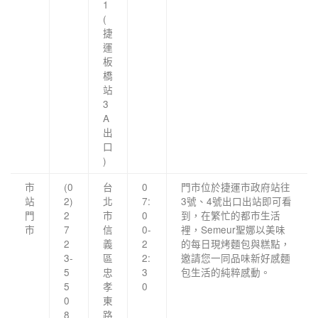
1
(
捷
運
板
橋
站
3
A
出
口
)
市
(0
台
0
門市位於捷運市政府站往
站
2)
北
7:
3號、4號出口出站即可看
門
2
市
0
到，在繁忙的都市生活
市
7
信
0-
裡，Semeur聖娜以美味
2
義
2
的每日現烤麵包與糕點，
3-
區
2:
邀請您一同品味新好感麵
5
忠
3
包生活的純粹感動。
5
孝
0
0
東
8
路