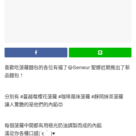
喜歡吃菠蘿麵包的各位有福了😃Semeur 聖娜近期推出了新
品麵包！
分別有 #蔓越莓櫻花菠蘿 #咖啡風味菠蘿 #靜岡抹茶菠蘿
讓人驚艷的是他們的內餡😍
每個菠蘿中間都有用極光奶油調製而成的內餡
滿足你各種口感(´ε｀ )♥