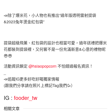
📣除了爆米花，小人物也有推出”過年版透明雷射提袋
&2023兔年燙金紅包袋”
提袋超級飛薰、紅包袋的設計也相當可愛，過年送禮把爆米
花都裝到提袋裡，又何嘗不是一份充滿新意&心意的禮物呢
😎😎
活動資訊鎖定
@hsiaopopcorn
不怕錯過報名資訊！
_
📣追蹤IG更多好吃好喝獨家情報
(跟我們分享請在照片上標記Tag我們🥳）
IG :
fooder_tw
相關文章