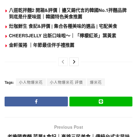
八道乾拌麵2 開箱&評價｜邊又錫代言的韓國No.1拌麵品牌
到底是什麼味道｜韓國特色美食推薦
灶咖鮮生 食記&評價 | 集合各種美味的選品 | 宅配美食
CHEERSJELLY 出新口味啦～｜「檸檬紅茶」葉黃素
金軒蛋捲 ｜年節最佳伴手禮推薦
Tags:
小人物爆米花
小人物爆米花 評價
爆米花
Previous Post
老擔陽春麵 菜單&食記｜高雄三民美食｜傳統台式古早味