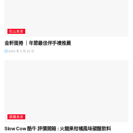
松山美食
金軒蛋捲 ｜年節最佳伴手禮推薦
2024 年 3 月 25 日
網購美食
Slow Cow 酷牛 評價開箱 : 火龍果柑橘風味碳酸飲料