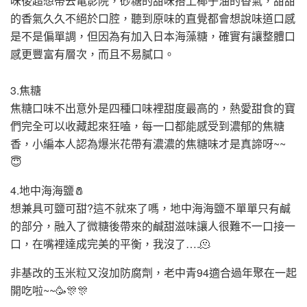
味後超想帶去電影院，砂糖的甜味搭上椰子油的香氣，甜甜
的香氣久久不絕於口腔，聽到原味的直覺都會想說味道口感
是不是偏單調，但因為有加入日本海藻糖，確實有讓整體口
感更豐富有層次，而且不易膩口。
3.焦糖
焦糖口味不出意外是四種口味裡甜度最高的，熱愛甜食的寶
們完全可以收藏起來狂嗑，每一口都能感受到濃郁的焦糖
香，小編本人認為爆米花帶有濃濃的焦糖味才是真諦呀~~
😇
4.地中海海鹽🧂
想兼具可鹽可甜?這不就來了嗎，地中海海鹽不單單只有鹹
的部分，融入了微糖後帶來的鹹甜滋味讓人很難不一口接一
口，在嘴裡達成完美的平衡，我沒了….🫠
非基改的玉米粒又沒加防腐劑，老中青94適合過年聚在一起
開吃啦~~🥳🎊🎊