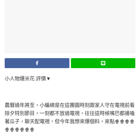
小人物爆米花 評價▼
農曆過年將至，小編總是在這團圓時刻跟家人守在電視前看
除夕特別節目，一刻都不放過電視，往往這時候嘴巴都邊嗑
著瓜子，聊天配電視，但今年我想來爆個料，來點🍿🍿🍿🍿
🍿🍿🍿🍿🍿🍿