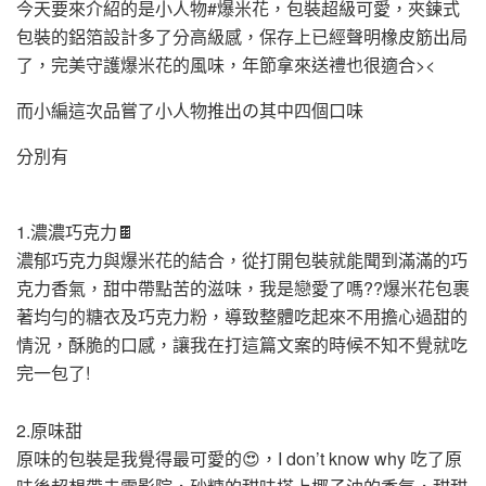
今天要來介紹的是小人物#爆米花，包裝超級可愛，夾鍊式
包裝的鋁箔設計多了分高級感，保存上已經聲明橡皮筋出局
了，完美守護爆米花的風味，年節拿來送禮也很適合><
而小編這次品嘗了小人物推出の其中四個口味
分別有
1.濃濃巧克力🍫
濃郁巧克力與爆米花的結合，從打開包裝就能聞到滿滿的巧
克力香氣，甜中帶點苦的滋味，我是戀愛了嗎??爆米花包裹
著均勻的糖衣及巧克力粉，導致整體吃起來不用擔心過甜的
情況，酥脆的口感，讓我在打這篇文案的時候不知不覺就吃
完一包了!
2.原味甜
原味的包裝是我覺得最可愛的😍，I don’t know why 吃了原