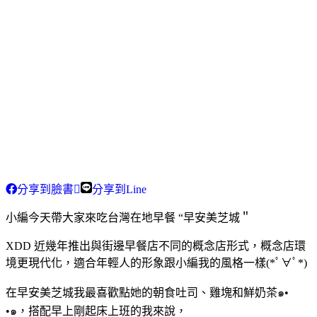
分享到臉書
分享到Line
小編今天帶大家來吃台灣在地早餐 “早安美芝城＂
XDD 近幾年推出與街邊早餐店不同的概念店形式，概念店環
境更現代化，適合年輕人的形象跟小編我的風格一樣(*ﾟ∀ﾟ*)
在早安美芝城我最喜歡點她的朝食吐司、雞塊和鮮奶茶๑•
•๑，搭配早上剛起床上班的我來說，