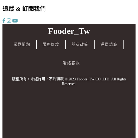
追蹤 & 訂閱我們
Fooder_Tw
常見問題
服務條款
隱私政策
評鑑規範
聯絡客服
版權所有，未經許可，不許轉載 © 2023 Fooder_TW CO.,LTD. All Rights
Reserved.
I
E
:
b
t