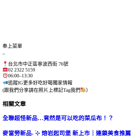
奉上菜單
_
台北市中正區寧波西街 76號
02 2322 5159
06:00–13:30
追蹤IG更多好吃好喝獨家情報
(跟我們分享請在照片上標記Tag我們
）
相關文章
全聯超怪新品…竟然是可以吃的菜瓜布！？
麥當勞新品˖ ࣪⊹ 熔岩起司堡 新上市｜連鎖美食推薦