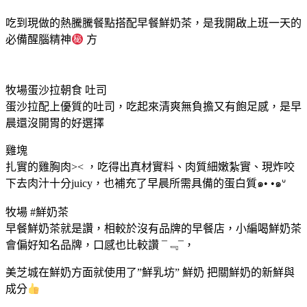
吃到現做的熱騰騰餐點搭配早餐鮮奶茶，是我開啟上班一天的
必備醒腦精神
方
牧場蛋沙拉朝食 吐司
蛋沙拉配上優質的吐司，吃起來清爽無負擔又有飽足感，是早
晨還沒開胃的好選擇
雞塊
扎實的雞胸肉>< ，吃得出真材實料、肉質細嫩紮實、現炸咬
下去肉汁十分juicy，也補充了早晨所需具備的蛋白質๑• •๑ᐡ
牧場 #鮮奶茶
早餐鮮奶茶就是讚，相較於沒有品牌的早餐店，小編喝鮮奶茶
會偏好知名品牌，口感也比較讚 ¯﹃¯，
美芝城在鮮奶方面就使用了”鮮乳坊” 鮮奶 把關鮮奶的新鮮與
成分