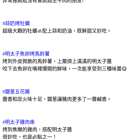
非常推薦給沒有嘗試過生牛肉的朋友!
#蒜奶烤牡蠣
超級大顆的牡蠣🦪配上蒜和奶油，既鮮甜又好吃。
#明太子魚卵烤馬鈴薯
烤到外皮微脆的馬鈴薯，上層擠上滿滿的明太子醬
咬下去魚卵在嘴裡爆開的鮮味，一次能享受到三種味蕾😋
#鹽蔥五花豬
醬香和炭火味十足，鹽蔥讓豬肉更多了一層鹹香。
#明太子雞肉串
烤到焦嫩的雞肉，搭配明太子醬
很好吃，也是必點之一！