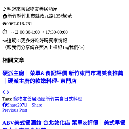
–
🚩毛起來喫寵物友善居酒屋
🏠新竹縣竹北市縣政九路135巷8號
☎️0967-016-781
⏱️一~日 00:30-1:00 ，17:30-00:00
📣追蹤IG更多好吃好喝獨家情報
（跟我們分享請在照片上標記Tag我們🥳）
相關文章
硬派主廚｜菜單&食記評價 新竹東門市場美食推薦
｜硬派主廚的軟嫩料理- 東門店
Tags:
寵物友善
居酒屋
新竹美食
日式料理
Share
297
Share
Previous Post
ABV美式餐酒館 台北敦化店 菜單&評價｜美式早餐