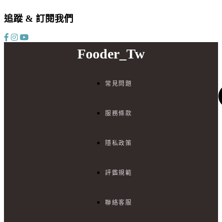
追蹤 & 訂閱我們
Fooder_Tw
常見問題
服務條款
隱私政策
評鑑規範
I
聯絡客服
E
:
b