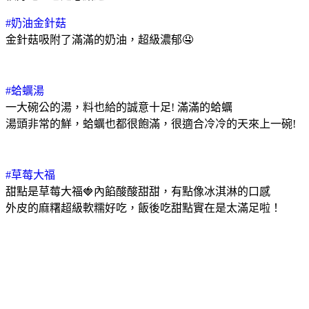
#奶油金針菇
金針菇吸附了滿滿的奶油，超級濃郁🤤
#蛤蠣湯
一大碗公的湯，料也給的誠意十足! 滿滿的蛤蠣
湯頭非常的鮮，蛤蠣也都很飽滿，很適合冷冷的天來上一碗!
#草莓大福
甜點是草莓大福🍓內餡酸酸甜甜，有點像冰淇淋的口感
外皮的麻糬超級軟糯好吃，飯後吃甜點實在是太滿足啦！