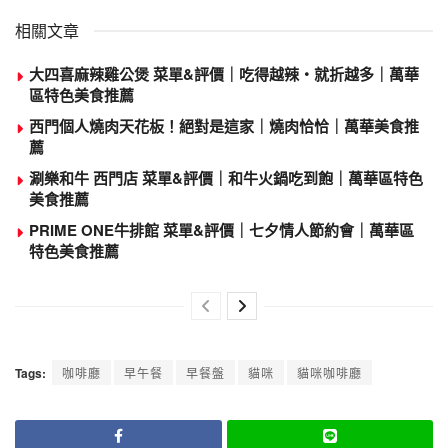
相關文章
大四喜麻辣雞公煲 菜單&評價｜吃得越辣・就折越多｜萬華
區特色美食推薦
西門個人燒肉天花板！絕對是這家｜燒肉恰恰｜萬華美食推
薦
涮樂和牛 西門店 菜單&評價｜和牛火鍋吃到飽｜萬華區特色
美食推薦
PRIME ONE牛排館 菜單&評價｜七夕情人節約會｜萬華區
特色美食推薦
Tags:
咖啡廳
早午餐
早餐盤
貓咪
貓咪咖啡廳