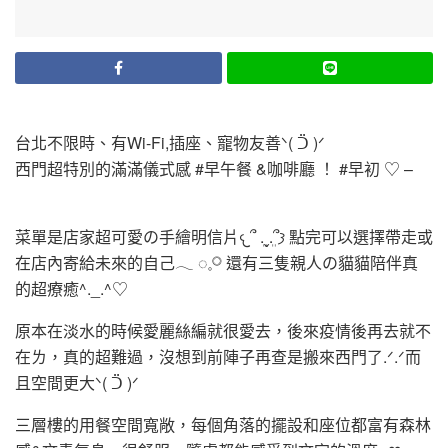
台北不限時、有Wi-Fi,插座、寵物友善ᐠ( ᑒ )ᐟ
西門超特別的滿滿儀式感 #早午餐 &咖啡廳 ！ #早初 ♡ –
菜單是店家超可愛の手繪明信片𐔌՞ ܸ.ˬ.ܸ՞𐦯 點完可以選擇帶走或
在店內寄給未來的自己𓂃 ◌𓈒𓋪 還有三隻親人の貓貓陪伴真
的超療癒^._.^♡
原本在淡水的時候愛麗絲編就很愛去，後來疫情後再去就不
在ㄌ，真的超難過，沒想到前陣子再查是搬來西門了.ᐟ.ᐟ而
且空間更大ᐠ( ᑒ )ᐟ
三層樓的用餐空間寬敞，每個角落的擺設和座位都富有森林