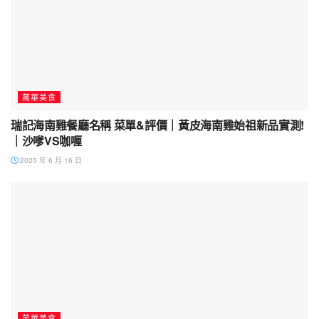
萬華美食
瑞記海南雞餐廳名稱 菜單&評價｜黃皮海南雞始祖新品實測!
｜沙嗲VS咖喱
2025 年 6 月 16 日
萬華美食