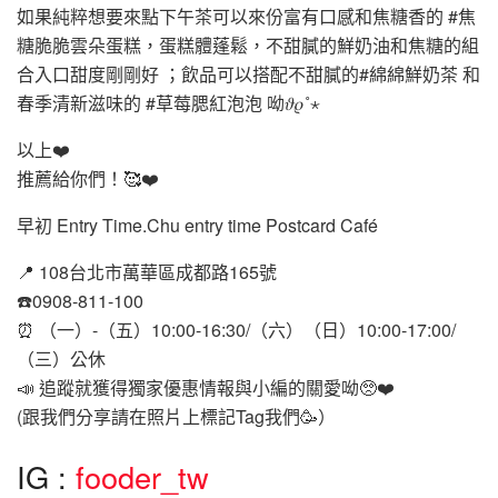
如果純粹想要來點下午茶可以來份富有口感和焦糖香的 #焦
糖脆脆雲朵蛋糕，蛋糕體蓬鬆，不甜膩的鮮奶油和焦糖的組
合入口甜度剛剛好 ；飲品可以搭配不甜膩的#綿綿鮮奶茶 和
春季清新滋味的 #草莓腮紅泡泡 呦𝜗𝜚˚⋆
以上❤️
推薦給你們！🥰❤️
早初 Entry Time.Chu entry time Postcard Café
📍 108台北市萬華區成都路165號
☎️0908-811-100
⏰ （一）-（五）10:00-16:30/（六）（日）10:00-17:00/
（三）公休
📣 追蹤就獲得獨家優惠情報與小編的關愛呦🥺❤️
(跟我們分享請在照片上標記Tag我們🥳）
IG :
fooder_tw