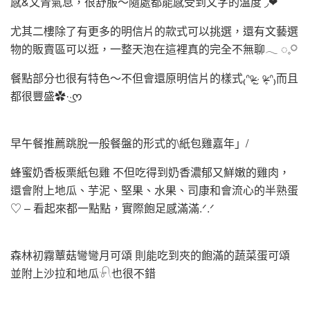
感&文青氣息，很舒服～隨處都能感受到文字的溫度 ◞❤
尤其二樓除了有更多的明信片的款式可以挑選，還有文藝選
物的販賣區可以逛，一整天泡在這裡真的完全不無聊𓂃 ◌𓈒𓋪
餐點部分也很有特色～不但會還原明信片的樣式₍ᐢᵒ̴̶̷̥ ·̮ ᵒ̴̶̷̥ ᐢ₎而且
都很豐盛✿·͜·ᰔ
早午餐推薦跳脫一般餐盤的形式的\紙包雞嘉年」/
蜂蜜奶香板栗紙包雞 不但吃得到奶香濃郁又鮮嫩的雞肉，
還會附上地瓜、芋泥、堅果、水果、司康和會流心的半熟蛋
♡ – 看起來都一點點，實際飽足感滿滿.ᐟ.ᐟ
森林初霧蕈菇彎彎月可頌 則能吃到夾的飽滿的蔬菜蛋可頌
並附上沙拉和地瓜𓍯也很不錯