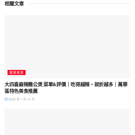
相關文章
萬華美食
大四喜麻辣雞公煲 菜單&評價｜吃得越辣・就折越多｜萬華
區特色美食推薦
2026 年 1 月 14 日