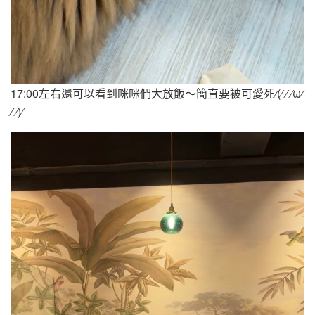
17:00左右還可以看到咪咪們大放飯～簡直要被可愛死⁄(⁄ ⁄ ⁄ω⁄
⁄ ⁄)⁄