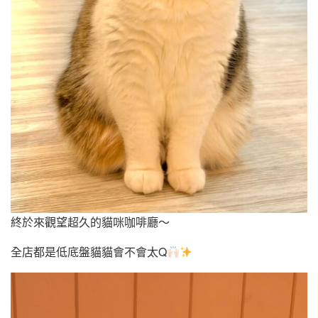
終於來觀望超久的貓咪咖啡廳～
全店都是低底盤貓貓會不會太Q