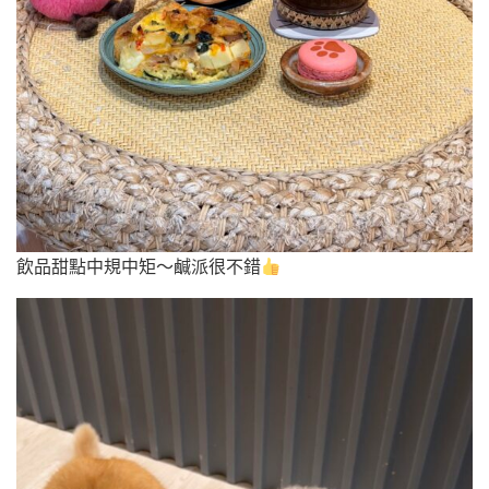
飲品甜點中規中矩～鹹派很不錯