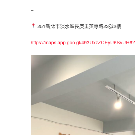
–
251新北市淡水區長庚里英專路23號2樓
https://maps.app.goo.gl/493UxzZCEyU6SvUH6?