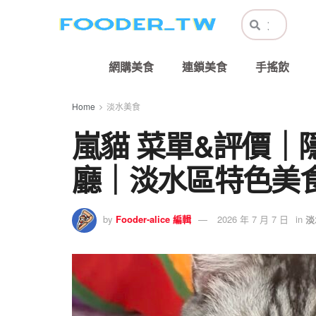
網購美食
連鎖美食
手搖飲
Home
淡水美食
嵐貓 菜單&評價｜
廳｜淡水區特色美
by
Fooder-alice 編輯
2026 年 7 月 7 日
in
淡