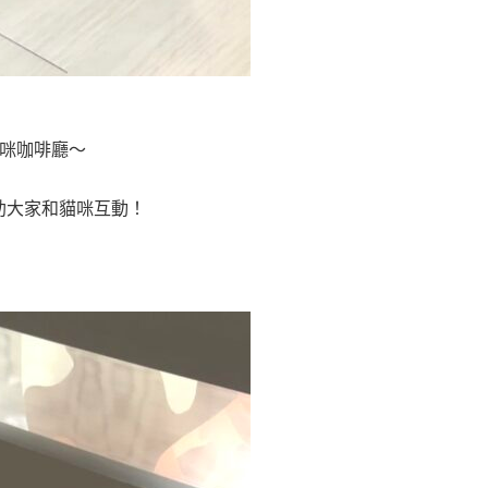
貓咪咖啡廳～
助大家和貓咪互動！