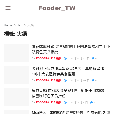
Fooder_TW
Home
Tag
火鍋
標籤:
火鍋
青花驕麻辣鍋 菜單&評價｜截圖送整盤和牛｜連
鎖特色美食推薦
BY
FOODER-ALICE 編輯
2025 年 4 月 21 日
0
嗯雞刀正宗成都串串香 忠孝店｜真的每串都
10$｜大安區特色美食推薦
BY
FOODER-ALICE 編輯
2025 年 4 月 16 日
0
鮮牧火鍋 市府店 菜單&評價｜龍蝦不用200$｜
信義區特色美食推薦
BY
FOODER-ALICE 編輯
2025 年 2 月 3 日
0
MealRoom米釉鍋物 菜單&評價｜周杰倫也吃過!