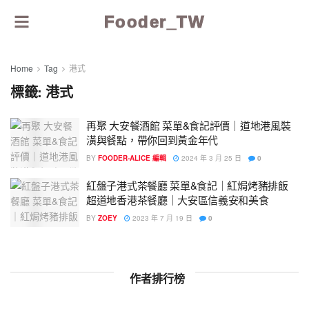
Fooder_TW
Home
Tag
港式
標籤:
港式
再聚 大安餐酒館 菜單&食記評價｜道地港風裝
潢與餐點，帶你回到黃金年代
BY
FOODER-ALICE 編輯
2024 年 3 月 25 日
0
紅盤子港式茶餐廳 菜單&食記｜紅焗烤豬排飯
超道地香港茶餐廳｜大安區信義安和美食
BY
ZOEY
2023 年 7 月 19 日
0
作者排行榜