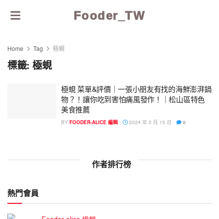
Fooder_TW
Home
Tag
極蜆
標籤:
極蜆
極蜆 菜單&評價｜一張小朋友有找的海鮮澎湃鍋
物？！讓你吃到害怕痛風發作！｜松山區特色
美食推薦
BY
FOODER-ALICE 編輯
2024 年 5 月 15 日
0
作者排行榜
熱門會員