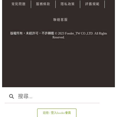
常見問題
服務條款
隱私政策
評鑑規範
聯絡客服
版權所有，未經許可，不許轉載 © 2023 Fooder_TW CO.,LTD. All Rights
Reserved.
I
E
:
b
t
註冊 / 登入fooder會員