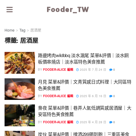
Fooder_TW
Home
Tag
居酒屋
標籤:
居酒屋
路邊烤肉wildbbq 淡水滬尾 菜單&評價｜淡水銅
板價串燒店｜淡水區特色美食推薦
BY
FOODER-ALICE 編輯
2025 年 7 月 24 日
0
月見 菜單&評價｜文青質感日式料理｜大同區特
色美食推薦
BY
FOODER-ALICE 編輯
2025 年 6 月 16 日
0
梟夜 菜單&評價｜巷弄人氣低調質感居酒屋｜大
安區特色美食推薦
BY
FOODER-ALICE 編輯
2025 年 4 月 28 日
0
炭伙 菜單&評價｜啤酒299喝到飽｜三重區美食