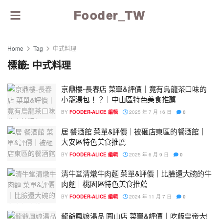
Fooder_TW
Home
Tag
中式料理
標籤:
中式料理
京鼎樓-長春店 菜單&評價｜竟有烏龍茶口味的
小籠湯包！？｜中山區特色美食推薦
BY
FOODER-ALICE 編輯
2025 年 7 月 16 日
0
居 餐酒館 菜單&評價｜被砸店東區的餐酒館｜
大安區特色美食推薦
BY
FOODER-ALICE 編輯
2025 年 6 月 9 日
0
清牛堂清燉牛肉麵 菜單&評價｜比臉還大碗的牛
肉麵｜桃園區特色美食推薦
BY
FOODER-ALICE 編輯
2024 年 11 月 7 日
0
龍爺鳳娘湯品 圓山店 菜單&評價｜吃飯皇帝大!