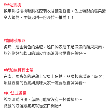
#華冠鴨胸
採用熟成櫻桃鴨胸搭配羽衣甘藍及柳橙，佐上特製的莓果醬
令人驚艷，主餐另附一份沙拉～推薦！！
#翻轉蘋果派
炙烤一層金黃色的焦糖，脆口的表層下是滿滿的蘋果果肉，
甜的剛好加軟口的派皮作為浪漫收尾實在美好～
#琥珀焦糖博士茶
在南非國寶茶的底蘊上火炙上焦糖，品嚐起來增添了層次；
淡且豐富的香氣與風味大家一定要親自試試看～
#Kir法式香檳
說到法式浪漫，怎麼可能會沒有一杯香檳呢～
微醺的浪漫跟氣氛就從這口開始🥂