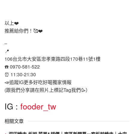
以上❤️
推薦給你們！🥰❤️
–
📍
106台北市大安區忠孝東路四段170巷11號1樓
☎️ 0970-581-522
⏰ 11:30-21:30
📣追蹤IG更多好吃好喝獨家情報
(跟我們分享請在照片上標記Tag我們🥳）
IG :
fooder_tw
相關文章
双円燒肉•板前 菜單&評價｜東區新開幕一家板前燒肉｜大安