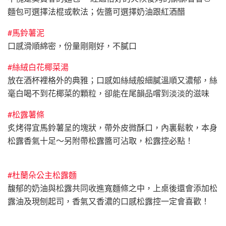
麵包可選擇法棍或軟法；佐醬可選擇奶油跟紅酒醋
#馬鈴薯泥
口感滑順綿密，份量剛剛好，不膩口
#絲絨白花椰菜湯
放在酒杯裡格外的典雅；口感如絲絨般細膩溫順又濃郁，絲
毫白喝不到花椰菜的顆粒，卻能在尾韻品嚐到淡淡的滋味
#松露薯條
炙烤得宜馬鈴薯呈的塊狀，帶外皮微酥口，內裏鬆軟，本身
松露香氣十足～另附帶松露醬可沾取，松露控必點！
#杜蘭朵公主松露麵
馥郁的奶油與松露共同收進寬麵條之中，上桌後還會添加松
露油及現刨起司，香氣又香濃的口感松露控一定會喜歡！