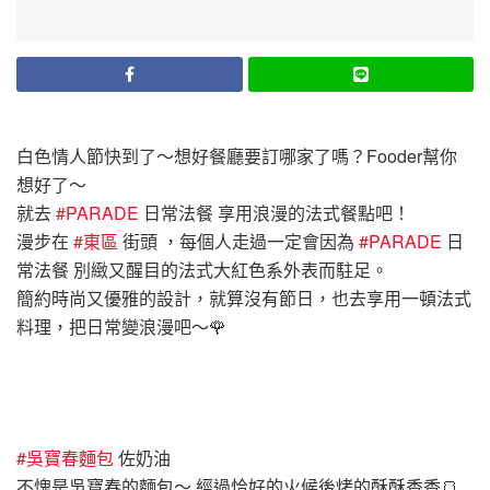
白色情人節快到了～想好餐廳要訂哪家了嗎？Fooder幫你
想好了～
就去
#PARADE
日常法餐 享用浪漫的法式餐點吧！
漫步在
#東區
街頭 ，每個人走過一定會因為
#PARADE
日
常法餐 別緻又醒目的法式大紅色系外表而駐足。
簡約時尚又優雅的設計，就算沒有節日，也去享用一頓法式
料理，把日常變浪漫吧～🌹
#吳寶春麵包
佐奶油
不愧是吳寶春的麵包～ 經過恰好的火候後烤的酥酥香香🍞