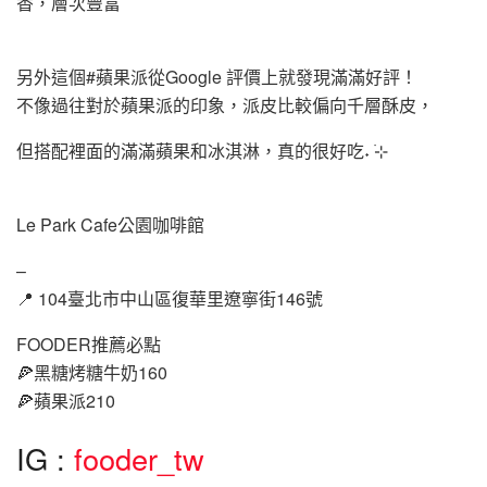
香，層次豐富
另外這個#蘋果派從Google 評價上就發現滿滿好評！
不像過往對於蘋果派的印象，派皮比較偏向千層酥皮，
但搭配裡面的滿滿蘋果和冰淇淋，真的很好吃˖ ࣪⊹
Le Park Cafe公園咖啡館
–
📍 104臺北市中山區復華里遼寧街146號
FOODER推薦必點
🍕黑糖烤糖牛奶160
🍕蘋果派210
IG :
fooder_tw