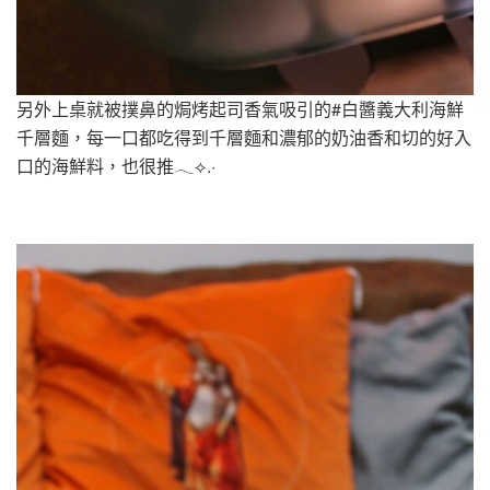
另外上桌就被撲鼻的焗烤起司香氣吸引的#白醬義大利海鮮
千層麵，每一口都吃得到千層麵和濃郁的奶油香和切的好入
口的海鮮料，也很推︎︎𓂃⟡.·