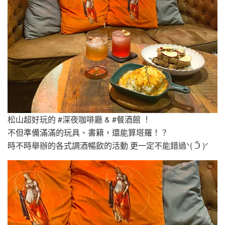
松山超好玩的 #深夜咖啡廳 & #餐酒館 ！
不但準備滿滿的玩具、書籍，還能算塔羅！？
時不時舉辦的各式調酒暢飲的活動 更一定不能錯過ᐠ( ᑒ )ᐟ