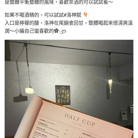
是整體平衡整體的風味，喜歡茶酒的可以試試看～
如果不喝酒精的，可以試試#洛神賦
入口是檸檬的酸，洛神在尾韻會回甘，整體喝起來很清爽溫
潤～小編自己蠻喜歡的✿·͜·ᰔ