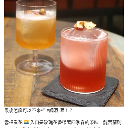
最後怎麼可以不來杯 #調酒 呢！？
霧裡看花
入口是玫瑰花香帶著四季春的茶味，龍舌蘭則