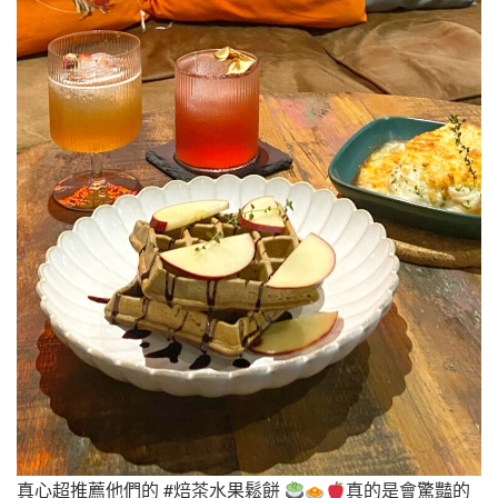
真心超推薦他們的 #焙茶水果鬆餅
真的是會驚豔的