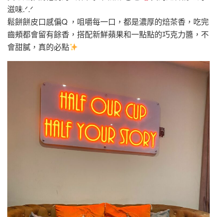
滋味.ᐟ‪‪‪.ᐟ‪‪‪
鬆餅餅皮口感偏Q ，咀嚼每一口，都是濃厚的焙茶香，吃完
齒頰都會留有餘香，搭配新鮮蘋果和一點點的巧克力醬，不
會甜膩，真的必點