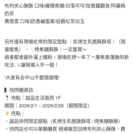
布列夾心酥酥 口味|暖陽焦糖/日落可可/焙香鐵觀音/阿薩姆
奶茶
費南雪 口味|奶香鹹蛋黃/伯爵紅茶白玉
另外還有現場炙烤的限定甜點-｜炙烤生乳酪酥酥塔｜（限
量販售） 、｜烤焦糖酥酥｜一定要買～
兩者都會額外灑上糖粉，現場炙烤～多了一層焦香薄脆的新
吃法˖ ࣪⊹讓現場人手一個！
\大家有去中山不要錯過哩/
▍快閃櫃資訊
地點｜誠品生活南西 1F
期間｜2026/2/1 – 2026/2/28（期間限定）
亮點｜
・誠品快閃限定甜點（炙烤生乳酪酥酥塔 / 烤焦糖酥酥）
・快閃店也可以單顆購買 現場幫您回烤布列夾心酥酥、費