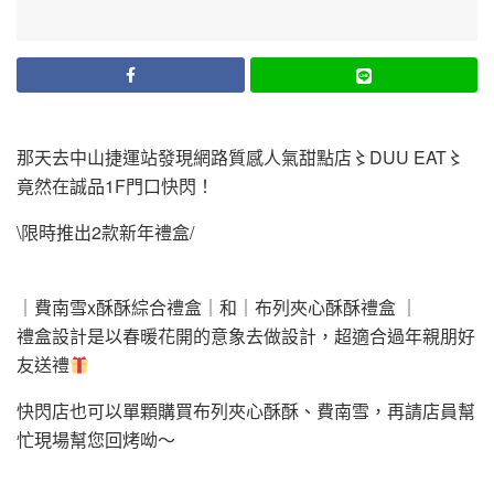
那天去中山捷運站發現網路質感人氣甜點店〻DUU EAT〻
竟然在誠品1F門口快閃！
\限時推出2款新年禮盒/
｜費南雪x酥酥綜合禮盒｜和｜布列夾心酥酥禮盒 ｜
禮盒設計是以春暖花開的意象去做設計，超適合過年親朋好
友送禮
快閃店也可以單顆購買布列夾心酥酥、費南雪，再請店員幫
忙現場幫您回烤呦～