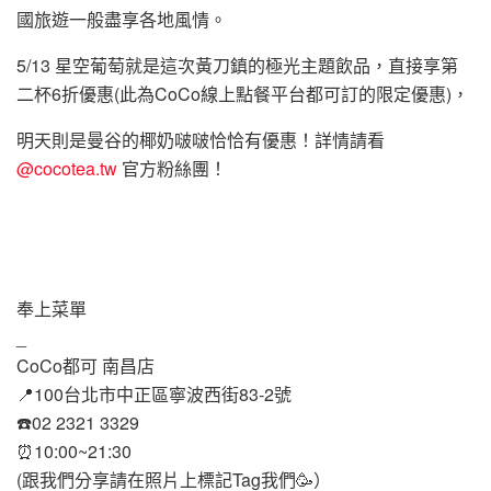
國旅遊一般盡享各地風情。
5/13 星空葡萄就是這次黃刀鎮的極光主題飲品，直接享第
二杯6折優惠(此為CoCo線上點餐平台都可訂的限定優惠)，
明天則是曼谷的椰奶啵啵恰恰有優惠！詳情請看
@cocotea.tw
官方粉絲團！
奉上菜單
_
CoCo都可 南昌店
📍100台北市中正區寧波西街83-2號
☎️02 2321 3329
⏰10:00~21:30
(跟我們分享請在照片上標記Tag我們🥳）