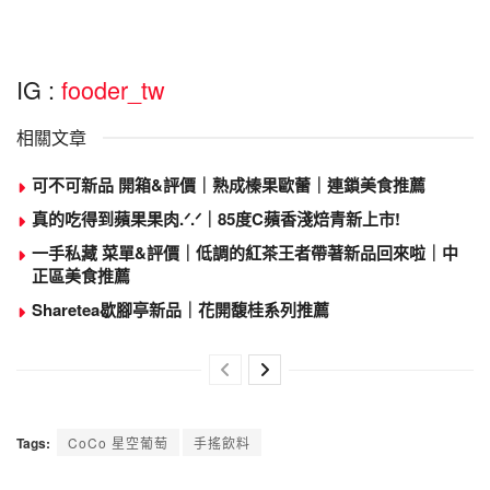
IG :
fooder_tw
相關文章
可不可新品 開箱&評價｜熟成榛果歐蕾｜連鎖美食推薦
真的吃得到蘋果果肉.ᐟ.ᐟ｜85度C蘋香淺焙青新上市!
一手私藏 菜單&評價｜低調的紅茶王者帶著新品回來啦｜中
正區美食推薦
Sharetea歇腳亭新品｜花開馥桂系列推薦
Tags:
CoCo 星空葡萄
手搖飲料