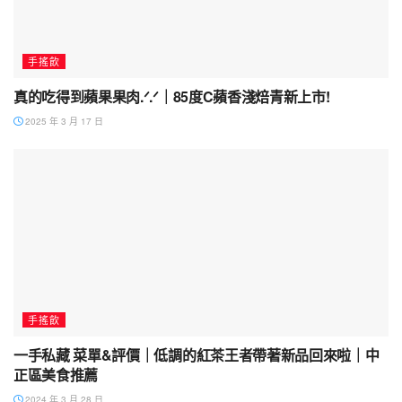
手搖飲
真的吃得到蘋果果肉.ᐟ.ᐟ｜85度C蘋香淺焙青新上市!
2025 年 3 月 17 日
手搖飲
一手私藏 菜單&評價｜低調的紅茶王者帶著新品回來啦｜中
正區美食推薦
2024 年 3 月 28 日