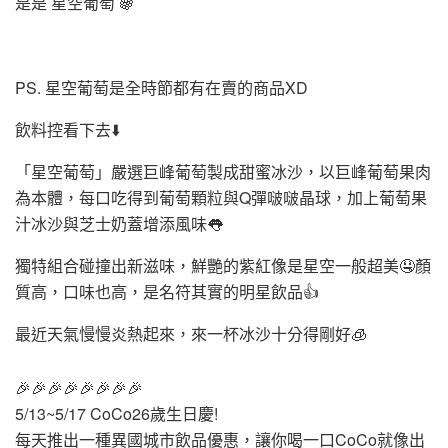
是是 星空葡萄 🍇
PS. 星空葡萄是全時節都有在賣的商品XD
飲料控看下去⬇️
「星空葡萄」嚴選巨峰葡萄製成甜蜜冰沙，以巨峰葡萄果肉
為本體，每口吃得到葡萄顆粒與Q彈啵啵晶球，加上葡萄果
汁冰沙與芝士奶蓋增添風味👅
獨特組合碰撞出新滋味，鮮艷的紫紅像是星空一般超美🤤顏
質高，口味也高，是名符其實的明星飲品👍
最近天氣慢慢炎熱起來，來一杯冰沙十分得剛好🧊
🎉🎉🎉🎉🎉🎉🎉🎉
5/13~5/17 CoCo26歲生日慶!
每天推出一種異國城市飲品優惠，讓你喝一口CoCo就像出