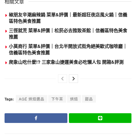
相關文章
椒朋友辛潮麻辣鍋 菜單&評價｜最新超狂夜店風火鍋｜信義
區特色美食推薦
三徑就荒 菜單&評價｜松菸必去雅致茶館｜信義區特色美食
推薦
小莫商行 菜單&評價｜台北半開放式街角絕美歐式咖啡廳｜
信義區特色美食推薦
爬象山吃什麼!? 三家象山捷運美食必吃懶人包 開箱&評測
Tags:
AGÉ 烘焙選品
下午茶
烘焙
甜品