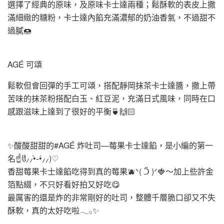
選擇了經典的原味，及原味卡士達兩種；鬆酥軟的表皮上撒
滿細緻的糖粉，卡士達內餡充滿濃郁的奶油香氣，不過甜不
過膩🍩
AGÉ 可頌
鬆軟但會回彈的手工可頌，搭配靜岡抹茶卡士達醬，撒上帶
苦味的抹茶粉搭配白玉、紅豆泥，充滿日式風味，同時在口
感跟滋味上達到了很好的平衡🍵🙌🏻
✨酸酸甜甜的#AGÉ 炸吐司—莓果卡士達餡，是小編的第一
名☝️ჱ̒⸝⸝•̀֊•́⸝⸝)♡
香甜莓果卡士達餡吃得到真的莓果🫐ᐠ( ᑒ )ᐟ🍓～加上些許金
箔點綴，不只好看好拍又好吃😋
最厲害的還是炸的非常剛好的吐司，整體千層脆口卻又不失
酥軟，真的太好吃啦𓂃𓂂✨