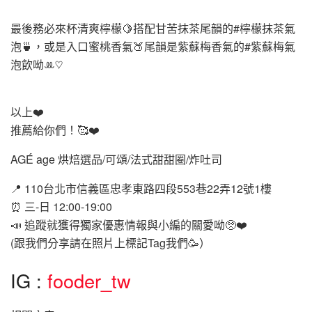
最後務必來杯清爽檸檬🍋搭配甘苦抹茶尾韻的#檸檬抹茶氣
泡🍵，或是入口蜜桃香氣🍑尾韻是紫蘇梅香氣的#紫蘇梅氣
泡飲呦‪ꔛ‬♡‪
以上❤️
推薦給你們！🥰❤️
AGÉ age 烘焙選品/可頌/法式甜甜圈/炸吐司
📍 110台北市信義區忠孝東路四段553巷22弄12號1樓
⏰ 三-日 12:00-19:00
📣 追蹤就獲得獨家優惠情報與小編的關愛呦🥺❤️
(跟我們分享請在照片上標記Tag我們🥳）
IG :
fooder_tw