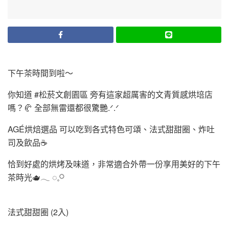
下午茶時間到啦～
你知道 #松菸文創園區 旁有這家超厲害的文青質感烘培店
嗎？🥐 全部無雷還都很驚艷.ᐟ‪‪‪.ᐟ‪‪‪
AGÉ烘焙選品 可以吃到各式特色可頌、法式甜甜圈、炸吐
司及飲品☕️
恰到好處的烘烤及味道，非常適合外帶一份享用美好的下午
茶時光🫖𓂃 ◌‬𓈒𓋪‪
法式甜甜圈 (2入)