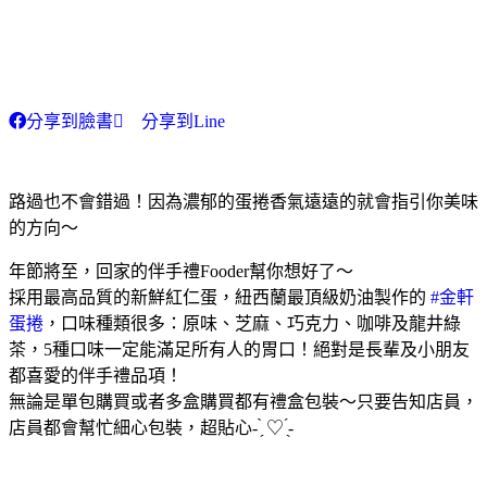
分享到臉書
分享到Line
路過也不會錯過！因為濃郁的蛋捲香氣遠遠的就會指引你美味
的方向～
年節將至，回家的伴手禮Fooder幫你想好了～
採用最高品質的新鮮紅仁蛋，紐西蘭最頂級奶油製作的
#金軒
蛋捲
，口味種類很多：原味、芝麻、巧克力、咖啡及龍井綠
茶，5種口味一定能滿足所有人的胃口！絕對是長輩及小朋友
都喜愛的伴手禮品項！
無論是單包購買或者多盒購買都有禮盒包裝～只要告知店員，
店員都會幫忙細心包裝，超貼心- ̗̀ ♡ ̖́-