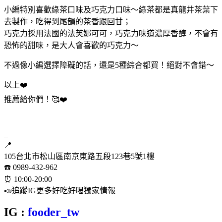
小編特別喜歡綠茶口味及巧克力口味～綠茶都是真龍井茶葉下
去製作，吃得到尾韻的茶香跟回甘；
巧克力採用法國的法芙娜可可，巧克力味道濃厚香醇，不會有
恐怖的甜味，是大人會喜歡的巧克力～
不過像小編選擇障礙的話，還是5種綜合都買！絕對不會錯～
以上❤️
推薦給你們！🥰❤️
–
📍
105台北市松山區南京東路五段123巷5號1樓
☎️ 0989-432-962
⏰ 10:00-20:00
📣追蹤IG更多好吃好喝獨家情報
IG :
fooder_tw