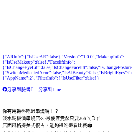
{"ARInfo":{"IsUseAR":false},"Version":"1.0.0","MakeupInfo":
{"IsUseMakeup":false},"FaceliftInfo":
{"IsChangeEyeLift":false,"IsChangeFacelift":false,"IsChangePostur
{"SwitchMedicatedAcne":false,"IsAIBeauty":false,"IsBrightEyes":fal
{"AppName":2},"FilterInfo":{"IsUseFilter":false}}
分享到臉書
分享到Line
你有用轉盤吃過串燒嗎！？
淡水銅板價串燒店⟡.·最便宜竟然只要26$ ᐠ( ᑒ )ᐟ
店面風格採美式復古，能夠邊吃邊看比賽🏟️