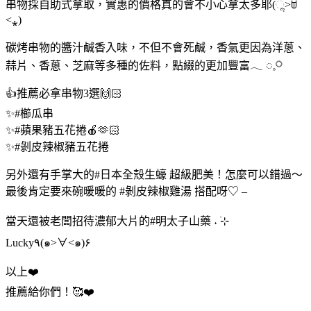
串物採自助式拿取，實惠的價格真的會不小心拿太多耶(ૢ˃ꌂ
˂⁎)
碳烤串物的醬汁鹹香入味，不但不會死鹹，香氣更因為洋蔥、
蒜片、香蔥、芝麻等多種的佐料，點綴的更加豐富𓂃 ◌𓈒𓋪
👍推薦必拿串物3選🙌🏻
✨#櫛瓜串
✨#蘋果豬五花捲🍎🫶🏻
✨#剝皮辣椒豬五花捲
另外還有手掌大的#日本全殼生蠔 超級肥美！怎麼可以錯過～
最後肯定要來碗暖暖的 #剝皮辣椒雞湯 搭配呀♡ –
當天還被老闆招待濃郁大片的#明太子山藥 ˖ ࣪⊹
Lucky٩(๑>∀<๑)۶
以上❤️
推薦給你們！🥰❤️