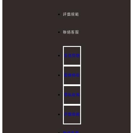
評鑑規範
I
聯絡客服
E
:
b
t
常見問題
服務條款
隱私政策
評鑑規範