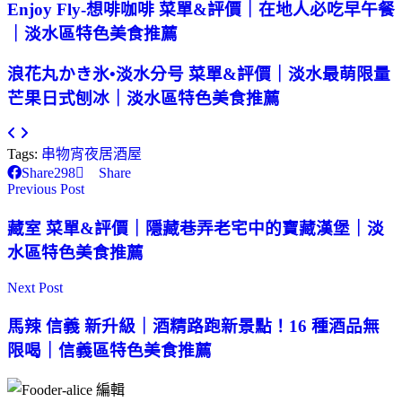
Enjoy Fly-想啡咖啡 菜單&評價｜在地人必吃早午餐
｜淡水區特色美食推薦
浪花丸かき氷•淡水分号 菜單&評價｜淡水最萌限量
芒果日式刨冰｜淡水區特色美食推薦
Tags:
串物
宵夜
居酒屋
Share
298
Share
Previous Post
藏室 菜單&評價｜隱藏巷弄老宅中的寶藏漢堡｜淡
水區特色美食推薦
Next Post
馬辣 信義 新升級｜酒精路跑新景點！16 種酒品無
限喝｜信義區特色美食推薦