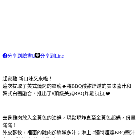
分享到臉書
分享到Line
起家雞 新口味又來啦！
這次提取了美式燒烤的靈魂🔥將BBQ酸甜煙燻的美味醬汁和
韓式白醬融合，推出了#頂級美式BBQ炸雞 🇺🇸❤️
去骨雞肉放入金黃色的油鍋，現點現炸直至金黃色起鍋，份量
滿滿！
外皮酥軟，裡面的雞肉卻鮮嫩多汁；淋上 #獨特煙燻BBQ醬汁