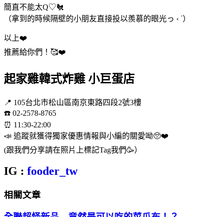
簡直不能太Q♡🐔
（拿到的時候隔壁的小朋友直接投以羨慕的眼光っ ‹ ᐝ）
以上❤️
推薦給你們！🥰❤️
起家雞韓式炸雞 小巨蛋店
📍 105台北市松山區南京東路四段2號3樓
☎️ 02-2578-8765
⏰ 11:30-22:00
📣 追蹤就獲得獨家優惠情報與小編的關愛呦🥺❤️
(跟我們分享請在照片上標記Tag我們🥳）
IG :
fooder_tw
相關文章
全聯超怪新品…竟然是可以吃的菜瓜布！？