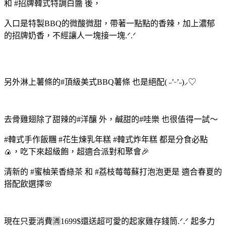
和 #招牌韓式特調白醬 後，
入口是特製BBQ的微酸微甜，帶著一點點的香辣，加上濃郁
的招牌奶香，不經讓人一塊接一塊.ᐟ.ᐟ
另外淋上薯條的#頂級美式BBQ薯條 也是絕配( ˶’ᵕ’˶)⸝‎♡
去骨雞翅除了甜辣的#洋釀 外，鹹甜的#哇樂 也很值得一試～
#韓式手作飯糰 #花生煉乳年糕 #韓式炸年糕 都是分食必點
🍙，吃下來超級飽，超適合派對和聚會🎉
清新的 #蜜柚茉香綠茶 和 #荔枝莓莓蘇打泡泡更是 適合春夏的
搭配飲選擇🌸
現在只要消費🈵1699$還送超可愛的起家雞存錢筒.ᐟ.ᐟ 起多力