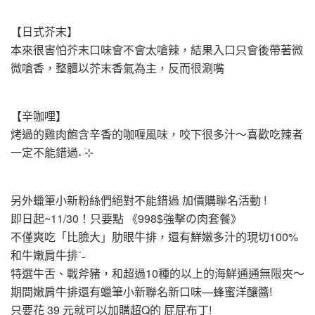
【日式芥末】
本來很害怕芥末口味會不會太嗆辣，結果入口只會後帶著微
微嗆香，整體以芥末香氣為主，反而很涮嘴
【辛咖哩】
烤過的雞肉飽含辛香的咖喱風味，咬下很多汁～喜歡吃辣者
一定不能錯過˖ ࣪⊹
另外蠟筆小新粉絲們絕對不能錯過 加價購聯名活動 !
即日起~11/30！只要點 《998$強擊の肉套餐》
不僅爽吃「比臉大」肋眼牛排，還有鮮嫩多汁的現切100%
和牛嫩肩牛排ˊ˗
特選牛舌、戰斧豬，和超過10種的以上的海鮮通通無限夾～
期間嫩肩牛排還有蠟筆小新聯名新口味—蜂蜜洋釀醬!
只要花 39 元就可以加購超Q的 屁屁布丁!