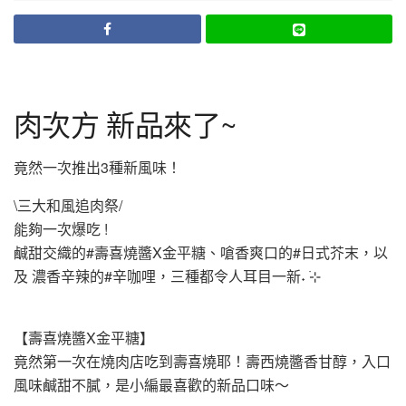
肉次方 新品來了~
竟然一次推出3種新風味！
\三大和風追肉祭/
能夠一次爆吃 !
鹹甜交織的#壽喜燒醬X金平糖、嗆香爽口的#日式芥末，以
及 濃香辛辣的#辛咖哩，三種都令人耳目一新˖ ࣪⊹
【壽喜燒醬X金平糖】
竟然第一次在燒肉店吃到壽喜燒耶！壽西燒醬香甘醇，入口
風味鹹甜不膩，是小編最喜歡的新品口味～