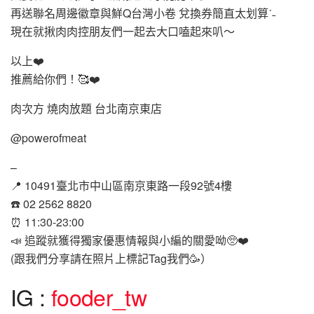
再送聯名周邊徽章與鮮Q台灣小卷 兌換券簡直太划算ˊ˗
現在就揪肉肉控朋友們一起去大口嗑起來叭～
以上❤️
推薦給你們！🥰❤️
肉次方 燒肉放題 台北南京東店
@powerofmeat
–
📍 10491臺北市中山區南京東路一段92號4樓
☎️ 02 2562 8820
⏰ 11:30-23:00
📣 追蹤就獲得獨家優惠情報與小編的關愛呦🥺❤️
(跟我們分享請在照片上標記Tag我們🥳）
IG :
fooder_tw