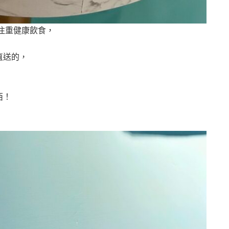
注重健康飲食，
直送的，
西！