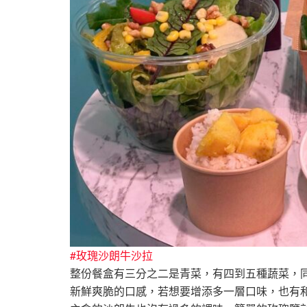
#玫瑰沙朗牛沙拉
整份餐盒有三分之二是青菜，有四到五種蔬菜，
新鮮爽脆的口感，若想要增添多一層口味，也有