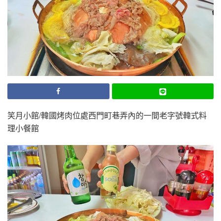
笑月小館/韓國烤肉位處西門町巷弄內的一間老字號韓式料
理小餐館