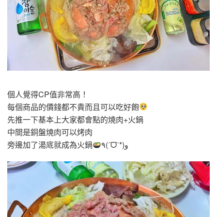
個人覺得CP值非常高！
每個商品的價錢都不貴而且可以吃好飽
先推一下基本上大家都會點的燒肉+火鍋
中間是銅盤燒肉可以烤肉
旁邊加了湯底就成為火鍋
٩(ˊᗜˋ*)و