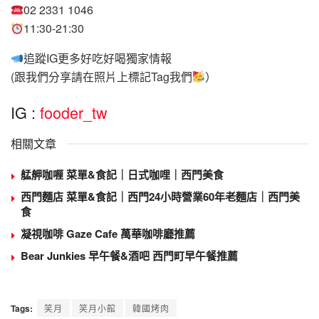
02 2331 1046
11:30-21:30
追蹤IG更多好吃好喝獨家情報
(跟我們分享請在照片上標記Tag我們
）
IG :
fooder_tw
相關文章
艋舺咖喱 菜單&食記｜日式咖哩｜西門美食
西門麵店 菜單&食記｜西門24小時營業60年老麵店｜西門美
食
凝視咖啡 Gaze Cafe 萬華咖啡廳推薦
Bear Junkies 早午餐&酒吧 西門町早午餐推薦
Tags:
笑月
笑月小館
韓國烤肉