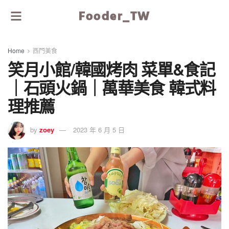
Fooder_TW
Home
西門美食
笑月小館/韓國烤肉 菜單&食記
｜石頭火鍋｜萬華美食 韓式料
理推薦
by
zoey
2023 年 6 月 5 日