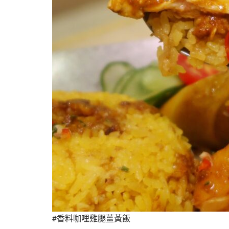
#香料咖哩雞腿薑黃飯