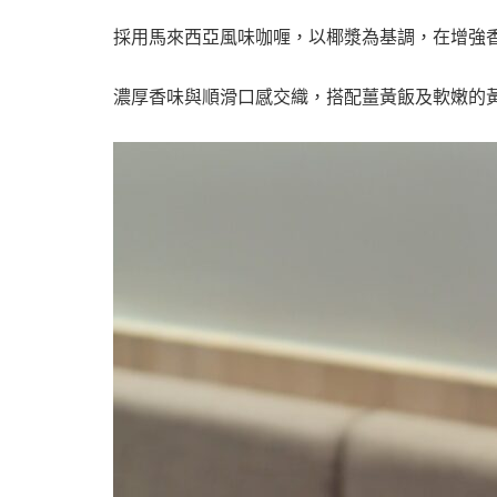
採用馬來西亞風味咖喱，以椰漿為基調，在增強
濃厚香味與順滑口感交織，搭配薑黃飯及軟嫩的