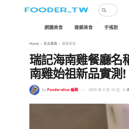
網購美食
連鎖美食
手搖飲
Home
台北美食
萬華美食
瑞記海南雞餐廳名稱
南雞始祖新品實測!
by
Fooder-alice 編輯
2025 年 6 月 16 日
in