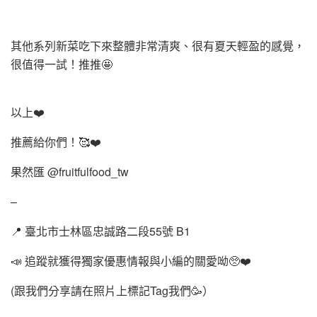
其他系列新菜吃下來整體非常清爽、很有夏天輕盈的感覺，
很值得一試！推推🤩
以上❤️
推薦給你們！🥰❤️
果然匯 @fruitfulfood_tw
–
📍 臺北市士林區忠誠路二段55號 B1
📣 追蹤就獲得獨家優惠情報與小編的關愛呦🥺❤️
(跟我們分享請在照片上標記Tag我們🥳）