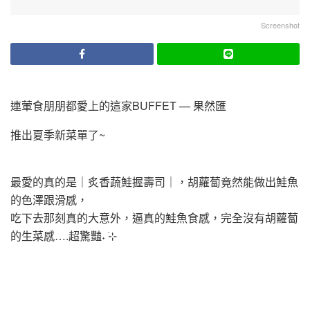
Screenshot
連葷食朋朋都愛上的這家BUFFET — 果然匯
推出夏季新菜單了~
最愛的真的是｜炙香蔬鮭握壽司｜，胡蘿蔔竟然能做出鮭魚
的色澤跟滑感，
吃下去那刻真的大意外，逼真的鮭魚食感，完全沒有胡蘿蔔
的生菜感….超驚豔˖ ࣪⊹