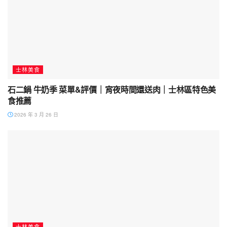
士林美食
石二鍋 牛奶季 菜單&評價｜宵夜時間還送肉｜士林區特色美
食推薦
2026 年 3 月 26 日
士林美食