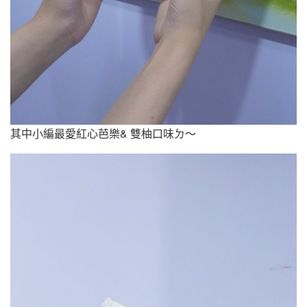
其中小編最愛紅心芭樂& 雙柚口味ㄉ～