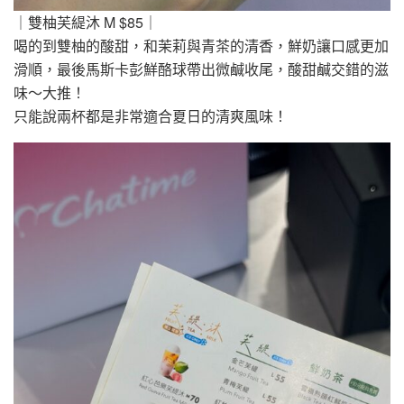
｜雙柚芙緹沐 M $85｜
喝的到雙柚的酸甜，和茉莉與青茶的清香，鮮奶讓口感更加
滑順，最後馬斯卡彭鮮酪球帶出微鹹收尾，酸甜鹹交錯的滋
味～大推！
只能說兩杯都是非常適合夏日的清爽風味！