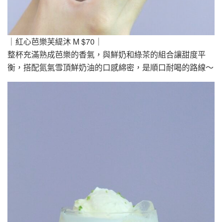
｜紅心芭樂芙緹沐 M $70｜
整杯充滿熟成芭樂的香氣，與鮮奶和綠茶的組合讓甜度平
衡，搭配氮氣雪頂鮮奶油的口感綿密，是順口耐喝的路線～