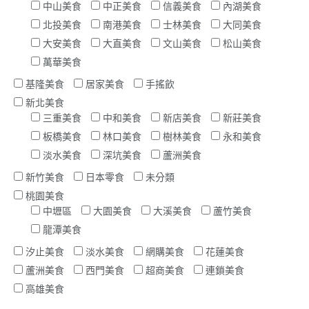
中山美食
中正美食
信義美食
內湖美食
北投美食
南港美食
士林美食
大同美食
大安美食
大直美食
文山美食
松山美食
萬華美食
基隆美食
居家美食
手搖飲
新北美食
三重美食
中和美食
新店美食
新莊美食
板橋美食
林口美食
樹林美食
永和美食
淡水美食
深坑美食
蘆洲美食
新竹美食
日本零食
未分類
桃園美食
中壢區
大園美食
大溪美食
蘆竹美食
龍潭美食
汐止美食
淡水美食
網購美食
花蓮美食
蘆洲美食
西門美食
超商美食
連鎖美食
高雄美食