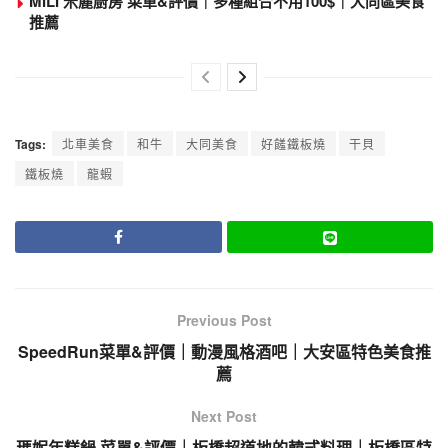
MILI 米麗廚房 菜單&評價｜多種組合不用100$｜大同區美食
推薦
Tags:
北車美食
和牛
大同美食
好饈鐵板燒
干貝
鐵板燒
龍蝦
Previous Post
SpeedRun菜單&評價｜動漫風格酒吧｜大安區特色美食推
薦
Next Post
瑪妮年糕鍋 菜單&評價｜板橋超道地的韓式料理｜板橋區特