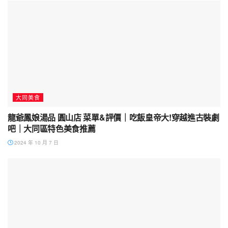
大同美食
龍爺鳳娘湯品 圓山店 菜單&評價｜吃飯皇帝大!穿越進古裝劇
吧｜大同區特色美食推薦
2024 年 10 月 7 日