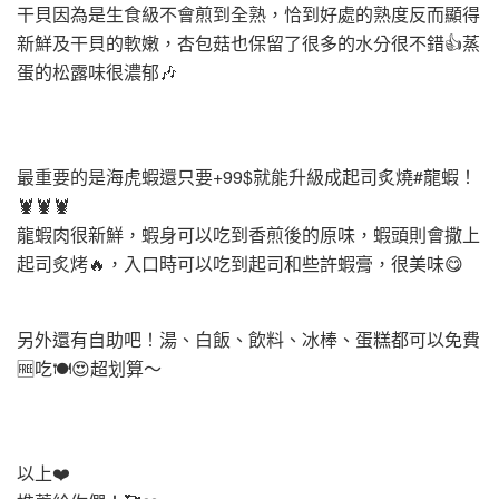
干貝因為是生食級不會煎到全熟，恰到好處的熟度反而顯得
新鮮及干貝的軟嫩，杏包菇也保留了很多的水分很不錯👍蒸
蛋的松露味很濃郁🎶
最重要的是海虎蝦還只要+99$就能升級成起司炙燒#龍蝦！
🦞🦞🦞
龍蝦肉很新鮮，蝦身可以吃到香煎後的原味，蝦頭則會撒上
起司炙烤🔥，入口時可以吃到起司和些許蝦膏，很美味😋
另外還有自助吧！湯、白飯、飲料、冰棒、蛋糕都可以免費
🆓吃🍽️😍超划算～
以上❤️