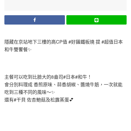
隱藏在京站地下三樓的高CP值 #好饈鐵板燒 提 #超值日本
和牛雙饗餐✨
主餐可以吃到比臉大的8盎司#日本#和牛！
會分別料理成 香煎原味、蒜香胡椒、醬燒牛筋，一次就能
吃到三種不同的風味～✨
還有#干貝 佐杏鮑菇及松露蒸蛋💕