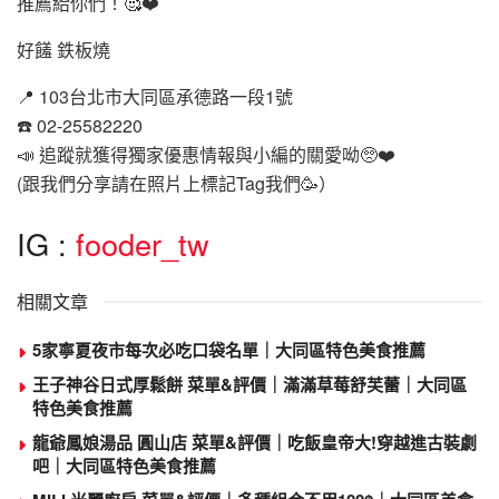
推薦給你們！🥰❤️
好饈 鉄板燒
📍 103台北市大同區承德路一段1號
☎️ 02-25582220
📣 追蹤就獲得獨家優惠情報與小編的關愛呦🥺❤️
(跟我們分享請在照片上標記Tag我們🥳）
IG :
fooder_tw
相關文章
5家寧夏夜市每次必吃口袋名單｜大同區特色美食推薦
王子神谷日式厚鬆餅 菜單&評價｜滿滿草莓舒芙蕾｜大同區
特色美食推薦
龍爺鳳娘湯品 圓山店 菜單&評價｜吃飯皇帝大!穿越進古裝劇
吧｜大同區特色美食推薦