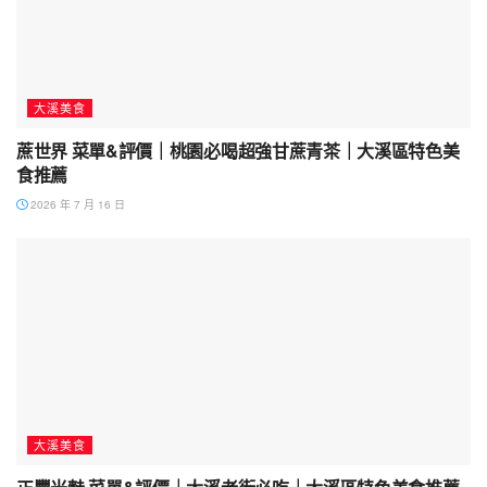
大溪美食
蔗世界 菜單&評價｜桃園必喝超強甘蔗青茶｜大溪區特色美
食推薦
2026 年 7 月 16 日
大溪美食