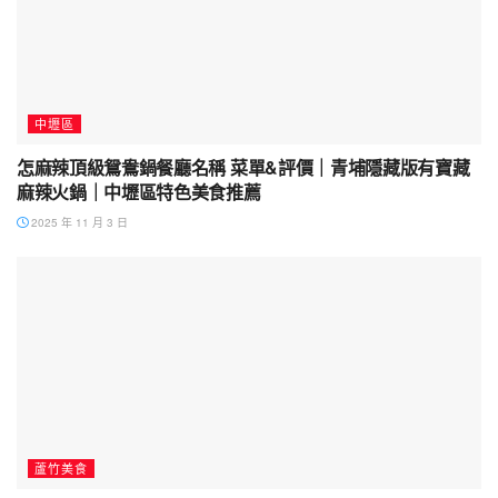
中壢區
怎麻辣頂級鴛鴦鍋餐廳名稱 菜單&評價｜青埔隱藏版有寶藏
麻辣火鍋｜中壢區特色美食推薦
2025 年 11 月 3 日
蘆竹美食