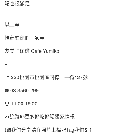
喝也很滿足
以上❤️
推薦給你們！🥰❤️
友美子珈琲 Cafe Yumiko
–
📍 330桃園市桃園區同德十一街127號
☎️ 03-3560-299
⏰ 11:00-19:00
📣追蹤IG更多好吃好喝獨家情報
(跟我們分享請在照片上標記Tag我們🥳）