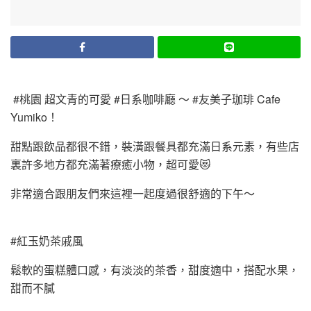
#桃園 超文青的可愛 #日系咖啡廳 ～ #友美子珈琲 Cafe
Yumiko！
甜點跟飲品都很不錯，裝潢跟餐具都充滿日系元素，有些店
裏許多地方都充滿著療癒小物，超可愛😻
非常適合跟朋友們來這裡一起度過很舒適的下午～
#紅玉奶茶戚風
鬆軟的蛋糕體口感，有淡淡的茶香，甜度適中，搭配水果，
甜而不膩