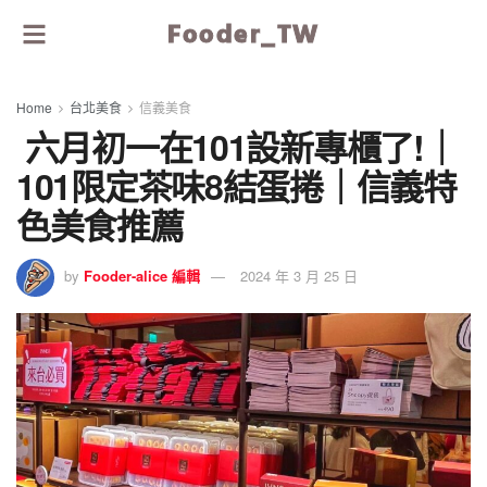
Fooder_TW
Home
台北美食
信義美食
六月初一在101設新專櫃了!｜
101限定茶味8結蛋捲｜信義特
色美食推薦
by
Fooder-alice 編輯
2024 年 3 月 25 日