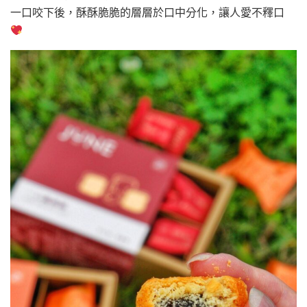
一口咬下後，酥酥脆脆的層層於口中分化，讓人愛不釋口