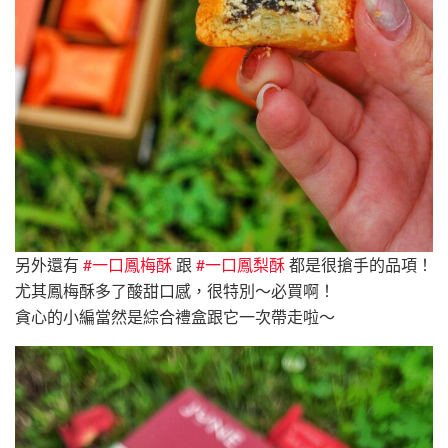
另外還有
#一口鳳梅酥
跟
#一口鳳梨酥
都是很搶手的品項！
尤其鳳梅酥多了酸甜口感，很特別～必買啊！
貪心的小編當然是綜合禮盒跟它一次帶走啦～