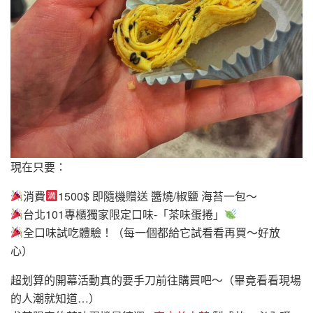
現在只要：
消費
1500$ 即隨機贈送 醬燒/椒鹽 海苔一包～
台北101專櫃獨家限定口味-「茶味蛋捲」
全口味試吃體驗！（每一個都給它試看看再買～好放
心）
超划算的開幕活動真的要手刀前往購買吧～（畢竟看看現場
的人潮就知道…）