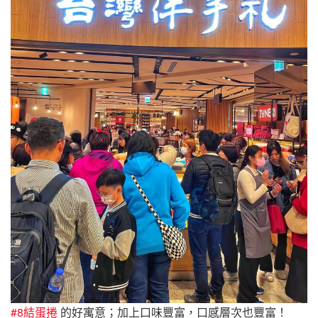
#8結蛋捲
的好寓意；加上口味豐富，口感層次也豐富！