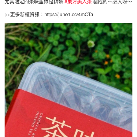
尤其限定的茶味蛋捲是精選
#東方美人茶
製成的～必入呀～
>>更多新櫃資訊：https://june1.cc/4mOTa