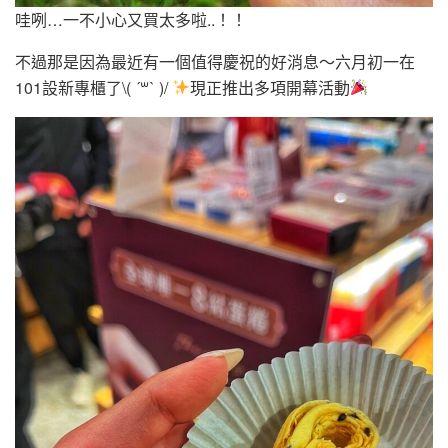
哇咧…一不小心又買太多啦..！！
不過那是因為最近有一個值得慶祝的好消息～六月初一在
101設新專櫃了\( ´꒳` )/
現正推出多項開幕活動