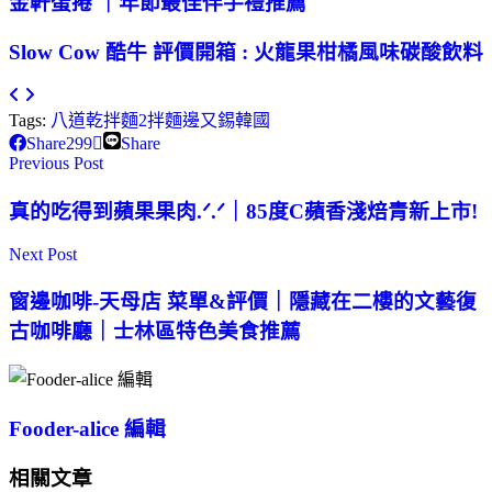
金軒蛋捲 ｜年節最佳伴手禮推薦
Slow Cow 酷牛 評價開箱 : 火龍果柑橘風味碳酸飲料
Tags:
八道乾拌麵2
拌麵
邊又錫
韓國
Share
299
Share
Previous Post
真的吃得到蘋果果肉.ᐟ.ᐟ｜85度C蘋香淺焙青新上市!
Next Post
窗邊咖啡-天母店 菜單&評價｜隱藏在二樓的文藝復
古咖啡廳｜士林區特色美食推薦
Fooder-alice 編輯
相關文章