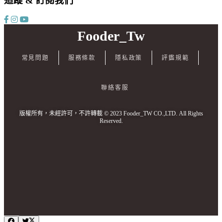
追蹤 & 訂閱我們
Fooder_Tw
常見問題
服務條款
隱私政策
評鑑規範
聯絡客服
版權所有，未經許可，不許轉載 © 2023 Fooder_TW CO.,LTD. All Rights
Reserved.
I
E
:
b
t