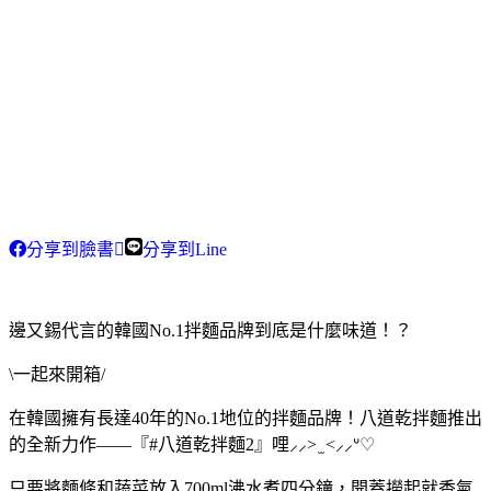
分享到臉書
分享到Line
邊又錫代言的韓國No.1拌麵品牌到底是什麼味道！？
\一起來開箱/
在韓國擁有長達40年的No.1地位的拌麵品牌！八道乾拌麵推出
的全新力作——『#八道乾拌麵2』哩⸝⸝> ̫ <⸝⸝ᐡ♡
只要將麵條和蔬菜放入700ml沸水煮四分鐘，開蓋撈起就香氣