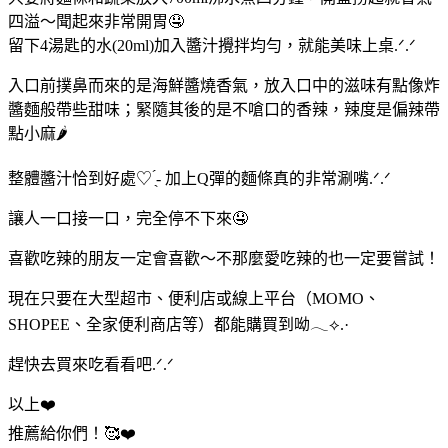
四溢～聞起來非常開胃🤤
留下4湯匙的水(20ml)加入醬汁攪拌均勻，就能美味上桌.ᐟ‪‪‪.ᐟ‪‪‪
入口前撲鼻而來的是海鮮醬燒香氣，放入口中的滋味有點像炸
醬麵般帶些甜味；緊隨其後的是不嗆口的香辣，辣度是偏辣帶
點小麻🌶️
整體醬汁恰到好處♡ ̖́- 加上Q彈的麵條真的非常涮嘴.ᐟ‪‪‪.ᐟ‪‪‪
讓人一口接一口，完全停不下來🤤
喜歡吃辣的朋友一定會喜歡～不那麼愛吃辣的也一定要嘗試！
現在只要在大型超市、便利店或線上平台（MOMO、
SHOPEE、全家便利商店等）都能購買到呦𓂃⟡.·
趕快去買來吃看看吧.ᐟ‪‪‪.ᐟ‪‪‪
以上❤️
推薦給你們！🥰❤️