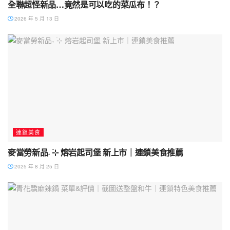
全聯超怪新品…竟然是可以吃的菜瓜布！？
2026 年 5 月 13 日
連鎖美食
麥當勞新品˖ ࣪⊹ 熔岩起司堡 新上市｜連鎖美食推薦
2025 年 8 月 25 日