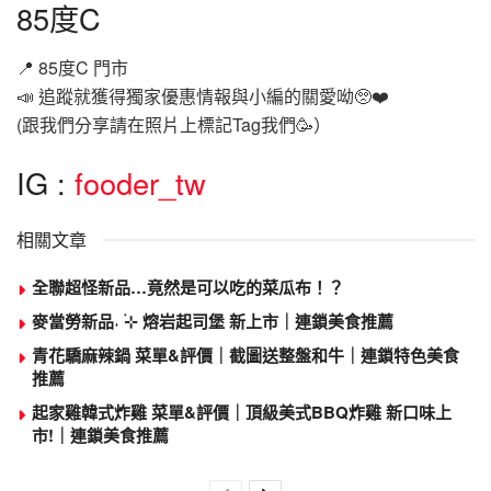
85度C
📍 85度C 門市
📣 追蹤就獲得獨家優惠情報與小編的關愛呦🥺❤️
(跟我們分享請在照片上標記Tag我們🥳）
IG :
fooder_tw
相關文章
全聯超怪新品…竟然是可以吃的菜瓜布！？
麥當勞新品˖ ࣪⊹ 熔岩起司堡 新上市｜連鎖美食推薦
青花驕麻辣鍋 菜單&評價｜截圖送整盤和牛｜連鎖特色美食
推薦
起家雞韓式炸雞 菜單&評價｜頂級美式BBQ炸雞 新口味上
市!｜連鎖美食推薦