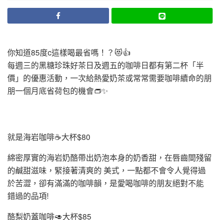
你知道85度c這樣喝最省嗎！？😻👍
每週三的黑糖珍珠好茶日及週五的咖啡日都有第二杯「半
價」的優惠活動，一次給熱愛奶茶或常常需要咖啡續命的朋
朋一個月底省荷包的機會👝✨
就是海岩咖啡☕️大杯$80
綿密厚實的海岩奶酪帶出奶泡本身的奶香甜，在唇齒間殘留
的鹹甜滋味，緊接著清爽的 美式，一點都不會令人覺得過
於苦澀，卻有滿滿的咖啡韻，是愛喝咖啡的朋友絕對不能
錯過的品項!
酪梨奶蓋咖啡🥑大杯$85