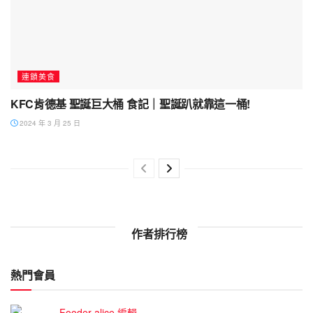
連鎖美食
KFC肯德基 聖誕巨大桶 食記｜聖誕趴就靠這一桶!
2024 年 3 月 25 日
作者排行榜
熱門會員
Fooder-alice 編輯