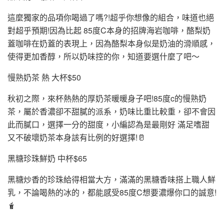
這麼獨家的品項你喝過了嗎?!超乎你想像的組合，味道也絕
對超乎預期!因為比起 85度C本身的招牌海岩咖啡，酪梨奶
蓋咖啡在奶蓋的表現上，因為酪梨本身似是奶油的滑順感，
使得更加香醇，所以奶味控的你，知道要選什麼了吧～
慢熟奶茶 熱 大杯$50
秋初之際，來杯熱熱的厚奶茶暖暖身子吧!85度c的慢熟奶
茶，屬於香濃卻不甜膩的派系，奶味比重比較重，卻不會因
此而膩口，選擇一分的甜度，小編認為是最剛好 滿足嗜甜
又不破壞奶茶本身該有比例的好選擇!🥛
黑糖珍珠鮮奶 中杯$65
黑糖炒香的珍珠給得相當大方，滿滿的黑糖香味搭上職人鮮
乳，不論喝熱的冰的，都能感受85度C想要濃爆你口的誠意!
🧋